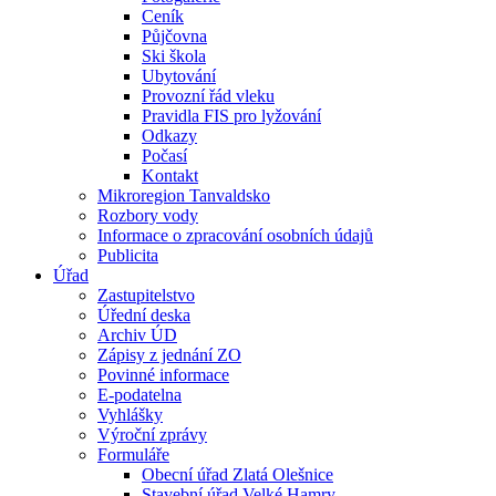
Ceník
Půjčovna
Ski škola
Ubytování
Provozní řád vleku
Pravidla FIS pro lyžování
Odkazy
Počasí
Kontakt
Mikroregion Tanvaldsko
Rozbory vody
Informace o zpracování osobních údajů
Publicita
Úřad
Zastupitelstvo
Úřední deska
Archiv ÚD
Zápisy z jednání ZO
Povinné informace
E-podatelna
Vyhlášky
Výroční zprávy
Formuláře
Obecní úřad Zlatá Olešnice
Stavební úřad Velké Hamry