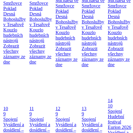
Michaela ve
Michaela ve
Michaela ve
Smržovce
Smržovce
Smržovce
Smržovce
Smržovce
Poklad
Poklad
Poklad
Poklad
Poklad
Desná
Desná
Desná
Desná
Desná
Bohoslužby
Bohoslužby
Bohoslužby
Bohoslužby
Bohoslužby
v Tesařově
v Tesařově
v Tesařově
v Tesařově
v Tesařově
Kouzlo
Kouzlo
Kouzlo
Kouzlo
Kouzlo
hudebních
hudebních
hudebních
hudebních
hudebních
nástrojů
nástrojů
nástrojů
nástrojů
nástrojů
Zobrazit
Zobrazit
Zobrazit
Zobrazit
Zobrazit
všechny
všechny
všechny
všechny
všechny
záznamy ze
záznamy ze
záznamy ze
záznamy ze
záznamy ze
dne
dne
dne
dne
dne
14
10
10
11
12
13
Spojení
9
9
9
9
Hudební
Spojení
Spojení
Spojení
Spojení
festival
Vysídlení a
Vysídlení a
Vysídlení a
Vysídlení a
Eurion 2026
dosídlení –
dosídlení –
dosídlení –
dosídlení –
Vysídlení a