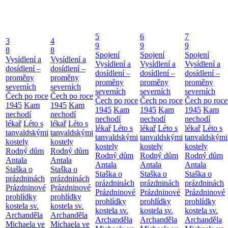
5
6
7
3
4
9
9
9
8
8
Spojení
Spojení
Spojení
Vysídlení a
Vysídlení a
Vysídlení a
Vysídlení a
Vysídlení a
dosídlení –
dosídlení –
dosídlení –
dosídlení –
dosídlení –
proměny
proměny
proměny
proměny
proměny
severních
severních
severních
severních
severních
Čech po roce
Čech po roce
Čech po roce
Čech po roce
Čech po roce
1945
Kam
1945
Kam
1945
Kam
1945
Kam
1945
Kam
nechodí
nechodí
nechodí
nechodí
nechodí
lékař
Léto s
lékař
Léto s
lékař
Léto s
lékař
Léto s
lékař
Léto s
tanvaldskými
tanvaldskými
tanvaldskými
tanvaldskými
tanvaldskými
kostely
kostely
kostely
kostely
kostely
Rodný dům
Rodný dům
Rodný dům
Rodný dům
Rodný dům
Antala
Antala
Antala
Antala
Antala
Staška o
Staška o
Staška o
Staška o
Staška o
prázdninách
prázdninách
prázdninách
prázdninách
prázdninách
Prázdninové
Prázdninové
Prázdninové
Prázdninové
Prázdninové
prohlídky
prohlídky
prohlídky
prohlídky
prohlídky
kostela sv.
kostela sv.
kostela sv.
kostela sv.
kostela sv.
Archanděla
Archanděla
Archanděla
Archanděla
Archanděla
Michaela ve
Michaela ve