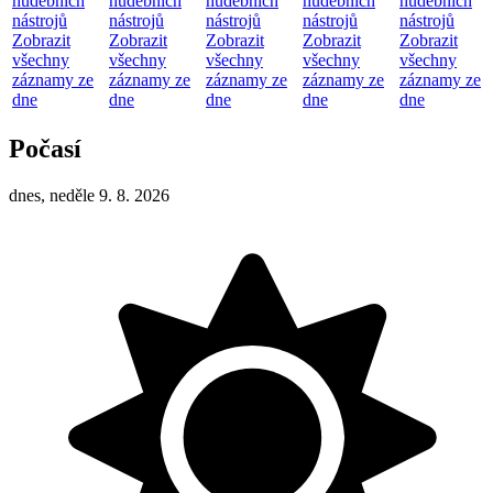
hudebních
hudebních
hudebních
hudebních
hudebních
nástrojů
nástrojů
nástrojů
nástrojů
nástrojů
Zobrazit
Zobrazit
Zobrazit
Zobrazit
Zobrazit
všechny
všechny
všechny
všechny
všechny
záznamy ze
záznamy ze
záznamy ze
záznamy ze
záznamy ze
dne
dne
dne
dne
dne
Počasí
dnes, neděle 9. 8. 2026