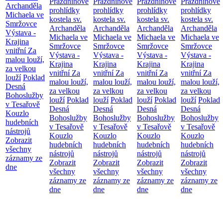
Prázdninové
Prázdninové
Prázdninové
Prázdninové
Archanděla
prohlídky
prohlídky
prohlídky
prohlídky
Michaela ve
kostela sv.
kostela sv.
kostela sv.
kostela sv.
Smržovce
Archanděla
Archanděla
Archanděla
Archanděla
Výstava -
Michaela ve
Michaela ve
Michaela ve
Michaela ve
Krajina
Smržovce
Smržovce
Smržovce
Smržovce
vnitřní
Za
Výstava -
Výstava -
Výstava -
Výstava -
malou louží,
Krajina
Krajina
Krajina
Krajina
za velkou
vnitřní
Za
vnitřní
Za
vnitřní
Za
vnitřní
Za
louží
Poklad
malou louží,
malou louží,
malou louží,
malou louží,
Desná
za velkou
za velkou
za velkou
za velkou
Bohoslužby
louží
Poklad
louží
Poklad
louží
Poklad
louží
Poklad
v Tesařově
Desná
Desná
Desná
Desná
Kouzlo
Bohoslužby
Bohoslužby
Bohoslužby
Bohoslužby
hudebních
v Tesařově
v Tesařově
v Tesařově
v Tesařově
nástrojů
Kouzlo
Kouzlo
Kouzlo
Kouzlo
Zobrazit
hudebních
hudebních
hudebních
hudebních
všechny
nástrojů
nástrojů
nástrojů
nástrojů
záznamy ze
Zobrazit
Zobrazit
Zobrazit
Zobrazit
dne
všechny
všechny
všechny
všechny
záznamy ze
záznamy ze
záznamy ze
záznamy ze
dne
dne
dne
dne