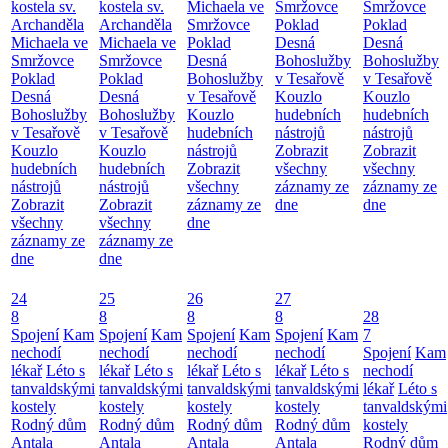
kostela sv.
kostela sv.
Michaela ve
Smržovce
Smržovce
Archanděla
Archanděla
Smržovce
Poklad
Poklad
Michaela ve
Michaela ve
Poklad
Desná
Desná
Smržovce
Smržovce
Desná
Bohoslužby
Bohoslužby
Poklad
Poklad
Bohoslužby
v Tesařově
v Tesařově
Desná
Desná
v Tesařově
Kouzlo
Kouzlo
Bohoslužby
Bohoslužby
Kouzlo
hudebních
hudebních
v Tesařově
v Tesařově
hudebních
nástrojů
nástrojů
Kouzlo
Kouzlo
nástrojů
Zobrazit
Zobrazit
hudebních
hudebních
Zobrazit
všechny
všechny
nástrojů
nástrojů
všechny
záznamy ze
záznamy ze
Zobrazit
Zobrazit
záznamy ze
dne
dne
všechny
všechny
dne
záznamy ze
záznamy ze
dne
dne
24
25
26
27
8
8
8
8
28
Spojení
Kam
Spojení
Kam
Spojení
Kam
Spojení
Kam
7
nechodí
nechodí
nechodí
nechodí
Spojení
Kam
lékař
Léto s
lékař
Léto s
lékař
Léto s
lékař
Léto s
nechodí
tanvaldskými
tanvaldskými
tanvaldskými
tanvaldskými
lékař
Léto s
kostely
kostely
kostely
kostely
tanvaldskými
Rodný dům
Rodný dům
Rodný dům
Rodný dům
kostely
Antala
Antala
Antala
Antala
Rodný dům