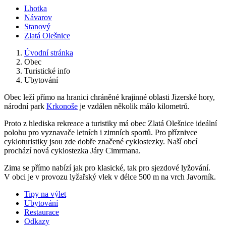
Lhotka
Návarov
Stanový
Zlatá Olešnice
Úvodní stránka
Obec
Turistické info
Ubytování
Obec leží přímo na hranici chráněné krajinné oblasti Jizerské hory,
národní park
Krkonoše
je vzdálen několik málo kilometrů.
Proto z hlediska rekreace a turistiky má obec Zlatá Olešnice ideální
polohu pro vyznavače letních i zimních sportů. Pro příznivce
cykloturistiky jsou zde dobře značené cyklostezky. Naší obcí
prochází nová cyklostezka Járy Cimrmana.
Zima se přímo nabízí jak pro klasické, tak pro sjezdové lyžování.
V obci je v provozu lyžařský vlek v délce 500 m na vrch Javorník.
Tipy na výlet
Ubytování
Restaurace
Odkazy