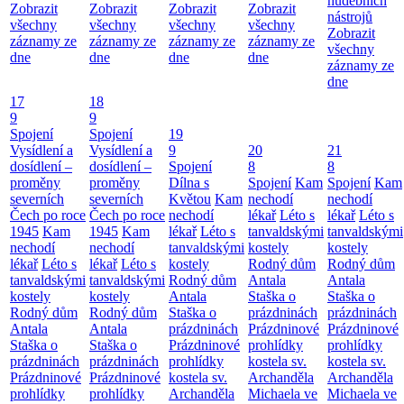
hudebních
Zobrazit
Zobrazit
Zobrazit
Zobrazit
nástrojů
všechny
všechny
všechny
všechny
Zobrazit
záznamy ze
záznamy ze
záznamy ze
záznamy ze
všechny
dne
dne
dne
dne
záznamy ze
dne
17
18
9
9
Spojení
Spojení
19
Vysídlení a
Vysídlení a
9
20
21
dosídlení –
dosídlení –
Spojení
8
8
proměny
proměny
Dílna s
Spojení
Kam
Spojení
Kam
severních
severních
Květou
Kam
nechodí
nechodí
Čech po roce
Čech po roce
nechodí
lékař
Léto s
lékař
Léto s
1945
Kam
1945
Kam
lékař
Léto s
tanvaldskými
tanvaldskými
nechodí
nechodí
tanvaldskými
kostely
kostely
lékař
Léto s
lékař
Léto s
kostely
Rodný dům
Rodný dům
tanvaldskými
tanvaldskými
Rodný dům
Antala
Antala
kostely
kostely
Antala
Staška o
Staška o
Rodný dům
Rodný dům
Staška o
prázdninách
prázdninách
Antala
Antala
prázdninách
Prázdninové
Prázdninové
Staška o
Staška o
Prázdninové
prohlídky
prohlídky
prázdninách
prázdninách
prohlídky
kostela sv.
kostela sv.
Prázdninové
Prázdninové
kostela sv.
Archanděla
Archanděla
prohlídky
prohlídky
Archanděla
Michaela ve
Michaela ve