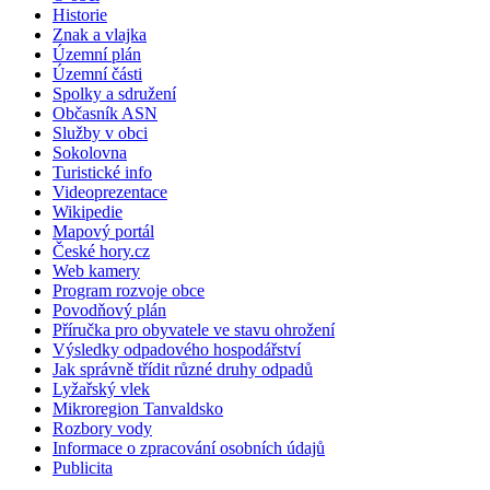
Historie
Znak a vlajka
Územní plán
Územní části
Spolky a sdružení
Občasník ASN
Služby v obci
Sokolovna
Turistické info
Videoprezentace
Wikipedie
Mapový portál
České hory.cz
Web kamery
Program rozvoje obce
Povodňový plán
Příručka pro obyvatele ve stavu ohrožení
Výsledky odpadového hospodářství
Jak správně třídit různé druhy odpadů
Lyžařský vlek
Mikroregion Tanvaldsko
Rozbory vody
Informace o zpracování osobních údajů
Publicita