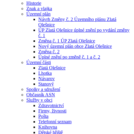
Historie
Znak a vlajka
Územní plán
Návrh Změny č. 2 Územního plánu Zlatá
Olešnice
ÚP Zlatá Olešnice úplné znění po vydání změny
č. 1
Změna č. 1 ÚP Zlatá Olešnice
Nový územní plán obce Zlatá Olešnice
Změna č. 2
Úplné znění po změně č. 1 a č. 2
Územní části
Zlatá Olešnice
Lhotka
Návarov
Stanový
Spolky a sdružení
Občasník ASN
Služby v obci
Zdravotnictví
Firmy, živnosti
Pošta
Telefonní seznam
Knihovna
Dětské hřiště