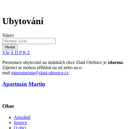
Ubytování
Název
Hledat
Vše
A
D
P
R
Z
Prezentace ubytování na stránkách obce Zlatá Olešnice je
zdarma
.
Zájemci se mohou přihlásit na oú nebo na e-
mail
mistostarosta@zlata-olesnice.cz
.
Apartmán Martin
Obec
Aktuálně
Inzerce
O obci