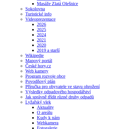
Masáže Zlatá Olešnice
Sokolovna
Turistické info
Videoprezentace
2026
2025
2024
2021
2020
2019 a starší
Wikipedie
Mapový portál
České hory.cz
Web kamery
Program rozvoje obce
Povodňový plán
Příručka pro obyvatele ve stavu ohrožení
Výsledky odpadového hospodářství
Jak správně třídit různé druhy odpadů
Lyžařský vlek
Aktuality
O areálu
Kudy k nám
Webkamera
Fotogalerie