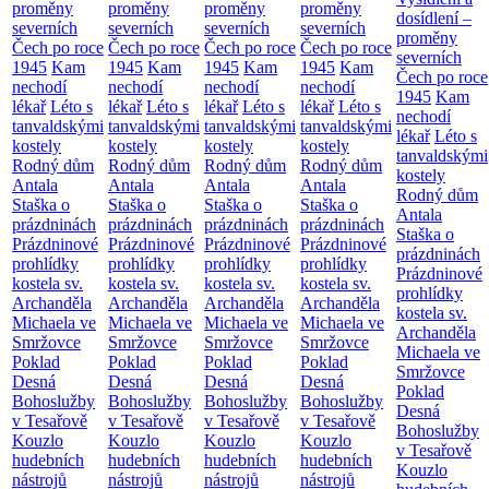
proměny
proměny
proměny
proměny
dosídlení –
severních
severních
severních
severních
proměny
Čech po roce
Čech po roce
Čech po roce
Čech po roce
severních
1945
Kam
1945
Kam
1945
Kam
1945
Kam
Čech po roce
nechodí
nechodí
nechodí
nechodí
1945
Kam
lékař
Léto s
lékař
Léto s
lékař
Léto s
lékař
Léto s
nechodí
tanvaldskými
tanvaldskými
tanvaldskými
tanvaldskými
lékař
Léto s
kostely
kostely
kostely
kostely
tanvaldskými
Rodný dům
Rodný dům
Rodný dům
Rodný dům
kostely
Antala
Antala
Antala
Antala
Rodný dům
Staška o
Staška o
Staška o
Staška o
Antala
prázdninách
prázdninách
prázdninách
prázdninách
Staška o
Prázdninové
Prázdninové
Prázdninové
Prázdninové
prázdninách
prohlídky
prohlídky
prohlídky
prohlídky
Prázdninové
kostela sv.
kostela sv.
kostela sv.
kostela sv.
prohlídky
Archanděla
Archanděla
Archanděla
Archanděla
kostela sv.
Michaela ve
Michaela ve
Michaela ve
Michaela ve
Archanděla
Smržovce
Smržovce
Smržovce
Smržovce
Michaela ve
Poklad
Poklad
Poklad
Poklad
Smržovce
Desná
Desná
Desná
Desná
Poklad
Bohoslužby
Bohoslužby
Bohoslužby
Bohoslužby
Desná
v Tesařově
v Tesařově
v Tesařově
v Tesařově
Bohoslužby
Kouzlo
Kouzlo
Kouzlo
Kouzlo
v Tesařově
hudebních
hudebních
hudebních
hudebních
Kouzlo
nástrojů
nástrojů
nástrojů
nástrojů