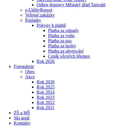
Odbor dopravy Městský úřad Tanvald
e-UtilityReport
Veřejné zakázky
Poplatky
Pokyny k platbě
Platba za odpady
Platba za vodu
Platba za psa
Platba za hroby
Platba za ubytování
Ceník věcných břemen
Rok 2026
Fotogalerie
Obec
Akce
Rok 2026
Rok 2025
Rok 2024
Rok 2023
Rok 2022
Rok 2021
ZŠ a MŠ
Ski areál
Kontakty