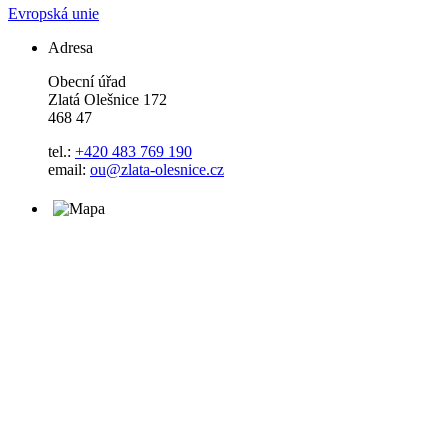
Evropská unie
Adresa
Obecní úřad
Zlatá Olešnice 172
468 47
tel.:
+420 483 769 190
email:
ou@zlata-olesnice.cz