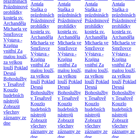
prázdninách
Antala
Antala
Antala
Antala
Prázdninové
Staška o
Staška o
Staška o
Staška o
prohlídky
prázdninách
prázdninách
prázdninách
prázdninách
kostela sv.
Prázdninové
Prázdninové
Prázdninové
Prázdninové
Archanděla
prohlídky
prohlídky
prohlídky
prohlídky
Michaela ve
kostela sv.
kostela sv.
kostela sv.
kostela sv.
Smržovce
Archanděla
Archanděla
Archanděla
Archanděla
Výstava -
Michaela ve
Michaela ve
Michaela ve
Michaela ve
Krajina
Smržovce
Smržovce
Smržovce
Smržovce
vnitřní
Za
Výstava -
Výstava -
Výstava -
Výstava -
malou louží,
Krajina
Krajina
Krajina
Krajina
za velkou
vnitřní
Za
vnitřní
Za
vnitřní
Za
vnitřní
Za
louží
Poklad
malou louží,
malou louží,
malou louží,
malou louží,
Desná
za velkou
za velkou
za velkou
za velkou
Bohoslužby
louží
Poklad
louží
Poklad
louží
Poklad
louží
Poklad
v Tesařově
Desná
Desná
Desná
Desná
Kouzlo
Bohoslužby
Bohoslužby
Bohoslužby
Bohoslužby
hudebních
v Tesařově
v Tesařově
v Tesařově
v Tesařově
nástrojů
Kouzlo
Kouzlo
Kouzlo
Kouzlo
Zobrazit
hudebních
hudebních
hudebních
hudebních
všechny
nástrojů
nástrojů
nástrojů
nástrojů
záznamy ze
Zobrazit
Zobrazit
Zobrazit
Zobrazit
dne
všechny
všechny
všechny
všechny
záznamy ze
záznamy ze
záznamy ze
záznamy ze
dne
dne
dne
dne