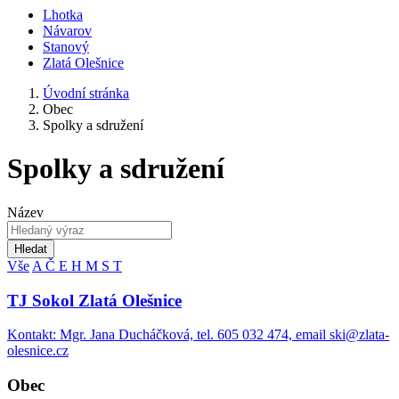
Lhotka
Návarov
Stanový
Zlatá Olešnice
Úvodní stránka
Obec
Spolky a sdružení
Spolky a sdružení
Název
Hledat
Vše
A
Č
E
H
M
S
T
TJ Sokol Zlatá Olešnice
Kontakt: Mgr. Jana Ducháčková, tel. 605 032 474, email ski@zlata-
olesnice.cz
Obec