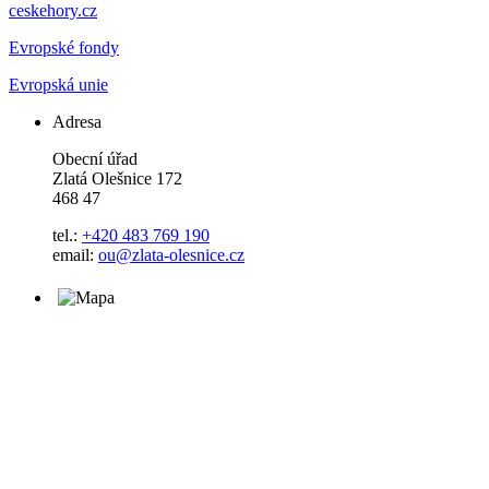
ceskehory.cz
Evropské fondy
Evropská unie
Adresa
Obecní úřad
Zlatá Olešnice 172
468 47
tel.:
+420 483 769 190
email:
ou@zlata-olesnice.cz