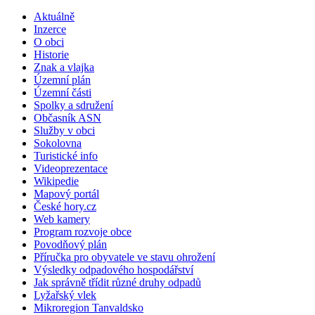
Aktuálně
Inzerce
O obci
Historie
Znak a vlajka
Územní plán
Územní části
Spolky a sdružení
Občasník ASN
Služby v obci
Sokolovna
Turistické info
Videoprezentace
Wikipedie
Mapový portál
České hory.cz
Web kamery
Program rozvoje obce
Povodňový plán
Příručka pro obyvatele ve stavu ohrožení
Výsledky odpadového hospodářství
Jak správně třídit různé druhy odpadů
Lyžařský vlek
Mikroregion Tanvaldsko