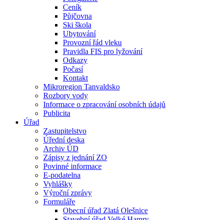
Ceník
Půjčovna
Ski škola
Ubytování
Provozní řád vleku
Pravidla FIS pro lyžování
Odkazy
Počasí
Kontakt
Mikroregion Tanvaldsko
Rozbory vody
Informace o zpracování osobních údajů
Publicita
Úřad
Zastupitelstvo
Úřední deska
Archiv ÚD
Zápisy z jednání ZO
Povinné informace
E-podatelna
Vyhlášky
Výroční zprávy
Formuláře
Obecní úřad Zlatá Olešnice
Stavební úřad Velké Hamry