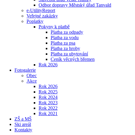
Odbor dopravy Městský úřad Tanvald
e-UtilityReport
Veřejné zakázky
Poplatky
Pokyny k platbě
Platba za odpady
Platba za vodu
Platba za psa
Platba za hroby
Platba za ubytování
Ceník věcných břemen
Rok 2026
Fotogalerie
Obec
Akce
Rok 2026
Rok 2025
Rok 2024
Rok 2023
Rok 2022
Rok 2021
ZŠ a MŠ
Ski areál
Kontakty