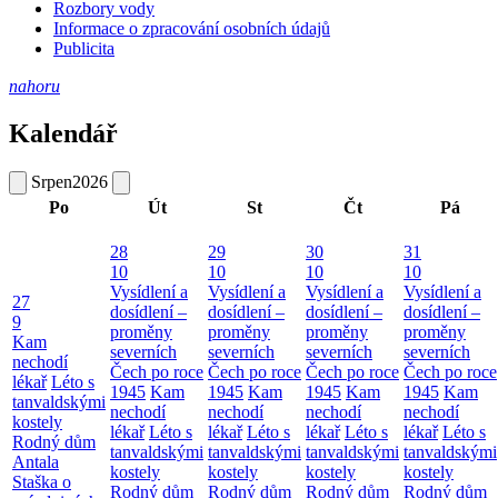
Rozbory vody
Informace o zpracování osobních údajů
Publicita
nahoru
Kalendář
Srpen
2026
Po
Út
St
Čt
Pá
28
29
30
31
10
10
10
10
Vysídlení a
Vysídlení a
Vysídlení a
Vysídlení a
27
dosídlení –
dosídlení –
dosídlení –
dosídlení –
9
proměny
proměny
proměny
proměny
Kam
severních
severních
severních
severních
nechodí
Čech po roce
Čech po roce
Čech po roce
Čech po roce
lékař
Léto s
1945
Kam
1945
Kam
1945
Kam
1945
Kam
tanvaldskými
nechodí
nechodí
nechodí
nechodí
kostely
lékař
Léto s
lékař
Léto s
lékař
Léto s
lékař
Léto s
Rodný dům
tanvaldskými
tanvaldskými
tanvaldskými
tanvaldskými
Antala
kostely
kostely
kostely
kostely
Staška o
Rodný dům
Rodný dům
Rodný dům
Rodný dům