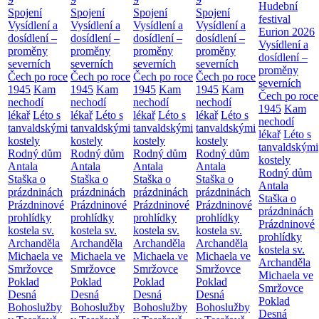
Hudební
Spojení
Spojení
Spojení
Spojení
festival
Vysídlení a
Vysídlení a
Vysídlení a
Vysídlení a
Eurion 2026
dosídlení –
dosídlení –
dosídlení –
dosídlení –
Vysídlení a
proměny
proměny
proměny
proměny
dosídlení –
severních
severních
severních
severních
proměny
Čech po roce
Čech po roce
Čech po roce
Čech po roce
severních
1945
Kam
1945
Kam
1945
Kam
1945
Kam
Čech po roce
nechodí
nechodí
nechodí
nechodí
1945
Kam
lékař
Léto s
lékař
Léto s
lékař
Léto s
lékař
Léto s
nechodí
tanvaldskými
tanvaldskými
tanvaldskými
tanvaldskými
lékař
Léto s
kostely
kostely
kostely
kostely
tanvaldskými
Rodný dům
Rodný dům
Rodný dům
Rodný dům
kostely
Antala
Antala
Antala
Antala
Rodný dům
Staška o
Staška o
Staška o
Staška o
Antala
prázdninách
prázdninách
prázdninách
prázdninách
Staška o
Prázdninové
Prázdninové
Prázdninové
Prázdninové
prázdninách
prohlídky
prohlídky
prohlídky
prohlídky
Prázdninové
kostela sv.
kostela sv.
kostela sv.
kostela sv.
prohlídky
Archanděla
Archanděla
Archanděla
Archanděla
kostela sv.
Michaela ve
Michaela ve
Michaela ve
Michaela ve
Archanděla
Smržovce
Smržovce
Smržovce
Smržovce
Michaela ve
Poklad
Poklad
Poklad
Poklad
Smržovce
Desná
Desná
Desná
Desná
Poklad
Bohoslužby
Bohoslužby
Bohoslužby
Bohoslužby
Desná