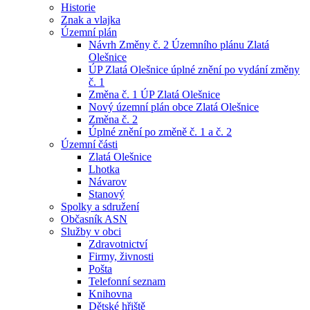
Historie
Znak a vlajka
Územní plán
Návrh Změny č. 2 Územního plánu Zlatá
Olešnice
ÚP Zlatá Olešnice úplné znění po vydání změny
č. 1
Změna č. 1 ÚP Zlatá Olešnice
Nový územní plán obce Zlatá Olešnice
Změna č. 2
Úplné znění po změně č. 1 a č. 2
Územní části
Zlatá Olešnice
Lhotka
Návarov
Stanový
Spolky a sdružení
Občasník ASN
Služby v obci
Zdravotnictví
Firmy, živnosti
Pošta
Telefonní seznam
Knihovna
Dětské hřiště