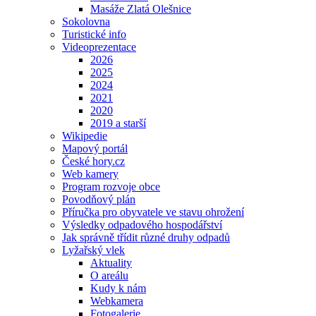
Masáže Zlatá Olešnice
Sokolovna
Turistické info
Videoprezentace
2026
2025
2024
2021
2020
2019 a starší
Wikipedie
Mapový portál
České hory.cz
Web kamery
Program rozvoje obce
Povodňový plán
Příručka pro obyvatele ve stavu ohrožení
Výsledky odpadového hospodářství
Jak správně třídit různé druhy odpadů
Lyžařský vlek
Aktuality
O areálu
Kudy k nám
Webkamera
Fotogalerie