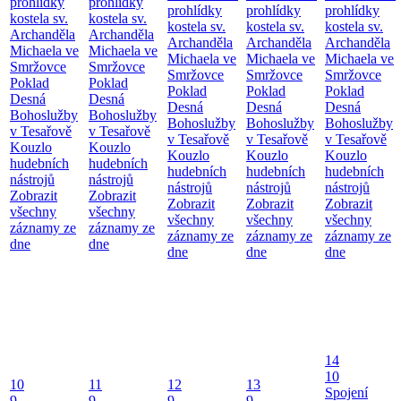
prohlídky
prohlídky
prohlídky
prohlídky
prohlídky
kostela sv.
kostela sv.
kostela sv.
kostela sv.
kostela sv.
Archanděla
Archanděla
Archanděla
Archanděla
Archanděla
Michaela ve
Michaela ve
Michaela ve
Michaela ve
Michaela ve
Smržovce
Smržovce
Smržovce
Smržovce
Smržovce
Poklad
Poklad
Poklad
Poklad
Poklad
Desná
Desná
Desná
Desná
Desná
Bohoslužby
Bohoslužby
Bohoslužby
Bohoslužby
Bohoslužby
v Tesařově
v Tesařově
v Tesařově
v Tesařově
v Tesařově
Kouzlo
Kouzlo
Kouzlo
Kouzlo
Kouzlo
hudebních
hudebních
hudebních
hudebních
hudebních
nástrojů
nástrojů
nástrojů
nástrojů
nástrojů
Zobrazit
Zobrazit
Zobrazit
Zobrazit
Zobrazit
všechny
všechny
všechny
všechny
všechny
záznamy ze
záznamy ze
záznamy ze
záznamy ze
záznamy ze
dne
dne
dne
dne
dne
14
10
10
11
12
13
Spojení
9
9
9
9