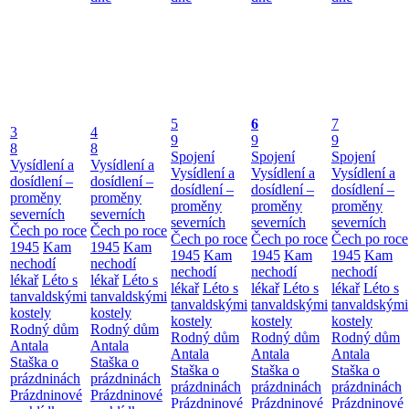
5
6
7
3
4
9
9
9
8
8
Spojení
Spojení
Spojení
Vysídlení a
Vysídlení a
Vysídlení a
Vysídlení a
Vysídlení a
dosídlení –
dosídlení –
dosídlení –
dosídlení –
dosídlení –
proměny
proměny
proměny
proměny
proměny
severních
severních
severních
severních
severních
Čech po roce
Čech po roce
Čech po roce
Čech po roce
Čech po roce
1945
Kam
1945
Kam
1945
Kam
1945
Kam
1945
Kam
nechodí
nechodí
nechodí
nechodí
nechodí
lékař
Léto s
lékař
Léto s
lékař
Léto s
lékař
Léto s
lékař
Léto s
tanvaldskými
tanvaldskými
tanvaldskými
tanvaldskými
tanvaldskými
kostely
kostely
kostely
kostely
kostely
Rodný dům
Rodný dům
Rodný dům
Rodný dům
Rodný dům
Antala
Antala
Antala
Antala
Antala
Staška o
Staška o
Staška o
Staška o
Staška o
prázdninách
prázdninách
prázdninách
prázdninách
prázdninách
Prázdninové
Prázdninové
Prázdninové
Prázdninové
Prázdninové