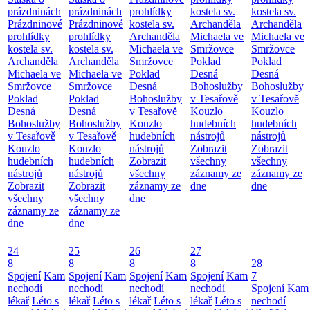
prázdninách
prázdninách
prohlídky
kostela sv.
kostela sv.
Prázdninové
Prázdninové
kostela sv.
Archanděla
Archanděla
prohlídky
prohlídky
Archanděla
Michaela ve
Michaela ve
kostela sv.
kostela sv.
Michaela ve
Smržovce
Smržovce
Archanděla
Archanděla
Smržovce
Poklad
Poklad
Michaela ve
Michaela ve
Poklad
Desná
Desná
Smržovce
Smržovce
Desná
Bohoslužby
Bohoslužby
Poklad
Poklad
Bohoslužby
v Tesařově
v Tesařově
Desná
Desná
v Tesařově
Kouzlo
Kouzlo
Bohoslužby
Bohoslužby
Kouzlo
hudebních
hudebních
v Tesařově
v Tesařově
hudebních
nástrojů
nástrojů
Kouzlo
Kouzlo
nástrojů
Zobrazit
Zobrazit
hudebních
hudebních
Zobrazit
všechny
všechny
nástrojů
nástrojů
všechny
záznamy ze
záznamy ze
Zobrazit
Zobrazit
záznamy ze
dne
dne
všechny
všechny
dne
záznamy ze
záznamy ze
dne
dne
24
25
26
27
8
8
8
8
28
Spojení
Kam
Spojení
Kam
Spojení
Kam
Spojení
Kam
7
nechodí
nechodí
nechodí
nechodí
Spojení
Kam
lékař
Léto s
lékař
Léto s
lékař
Léto s
lékař
Léto s
nechodí