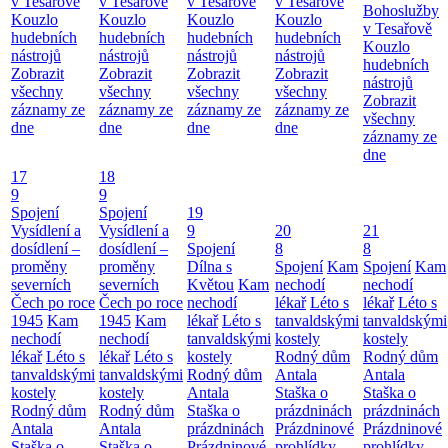
v Tesařově
v Tesařově
v Tesařově
v Tesařově
Bohoslužby
Kouzlo
Kouzlo
Kouzlo
Kouzlo
v Tesařově
hudebních
hudebních
hudebních
hudebních
Kouzlo
nástrojů
nástrojů
nástrojů
nástrojů
hudebních
Zobrazit
Zobrazit
Zobrazit
Zobrazit
nástrojů
všechny
všechny
všechny
všechny
Zobrazit
záznamy ze
záznamy ze
záznamy ze
záznamy ze
všechny
dne
dne
dne
dne
záznamy ze
dne
17
18
9
9
Spojení
Spojení
19
Vysídlení a
Vysídlení a
9
20
21
dosídlení –
dosídlení –
Spojení
8
8
proměny
proměny
Dílna s
Spojení
Kam
Spojení
Kam
severních
severních
Květou
Kam
nechodí
nechodí
Čech po roce
Čech po roce
nechodí
lékař
Léto s
lékař
Léto s
1945
Kam
1945
Kam
lékař
Léto s
tanvaldskými
tanvaldskými
nechodí
nechodí
tanvaldskými
kostely
kostely
lékař
Léto s
lékař
Léto s
kostely
Rodný dům
Rodný dům
tanvaldskými
tanvaldskými
Rodný dům
Antala
Antala
kostely
kostely
Antala
Staška o
Staška o
Rodný dům
Rodný dům
Staška o
prázdninách
prázdninách
Antala
Antala
prázdninách
Prázdninové
Prázdninové
Staška o
Staška o
Prázdninové
prohlídky
prohlídky