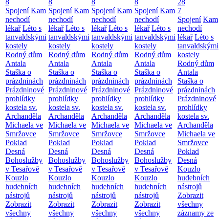
8
8
8
8
28
Spojení
Kam
Spojení
Kam
Spojení
Kam
Spojení
Kam
7
nechodí
nechodí
nechodí
nechodí
Spojení
Kam
lékař
Léto s
lékař
Léto s
lékař
Léto s
lékař
Léto s
nechodí
tanvaldskými
tanvaldskými
tanvaldskými
tanvaldskými
lékař
Léto s
kostely
kostely
kostely
kostely
tanvaldskými
Rodný dům
Rodný dům
Rodný dům
Rodný dům
kostely
Antala
Antala
Antala
Antala
Rodný dům
Staška o
Staška o
Staška o
Staška o
Antala
prázdninách
prázdninách
prázdninách
prázdninách
Staška o
Prázdninové
Prázdninové
Prázdninové
Prázdninové
prázdninách
prohlídky
prohlídky
prohlídky
prohlídky
Prázdninové
kostela sv.
kostela sv.
kostela sv.
kostela sv.
prohlídky
Archanděla
Archanděla
Archanděla
Archanděla
kostela sv.
Michaela ve
Michaela ve
Michaela ve
Michaela ve
Archanděla
Smržovce
Smržovce
Smržovce
Smržovce
Michaela ve
Poklad
Poklad
Poklad
Poklad
Smržovce
Desná
Desná
Desná
Desná
Poklad
Bohoslužby
Bohoslužby
Bohoslužby
Bohoslužby
Desná
v Tesařově
v Tesařově
v Tesařově
v Tesařově
Kouzlo
Kouzlo
Kouzlo
Kouzlo
Kouzlo
hudebních
hudebních
hudebních
hudebních
hudebních
nástrojů
nástrojů
nástrojů
nástrojů
nástrojů
Zobrazit
Zobrazit
Zobrazit
Zobrazit
Zobrazit
všechny
všechny
všechny
všechny
všechny
záznamy ze