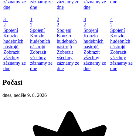
záznamy ze
záznamy ze
záznamy ze
záznamy ze
dne
dne
dne
dne
dne
31
1
2
3
4
2
2
2
2
2
Spojení
Spojení
Spojení
Spojení
Spojení
Kouzlo
Kouzlo
Kouzlo
Kouzlo
Kouzlo
hudebních
hudebních
hudebních
hudebních
hudebních
nástrojů
nástrojů
nástrojů
nástrojů
nástrojů
Zobrazit
Zobrazit
Zobrazit
Zobrazit
Zobrazit
všechny
všechny
všechny
všechny
všechny
záznamy ze
záznamy ze
záznamy ze
záznamy ze
záznamy ze
dne
dne
dne
dne
dne
Počasí
dnes, neděle 9. 8. 2026