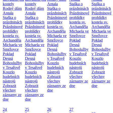
kostely
kostely
Antala
Staška o
Staška o
Rodný dům
Rodný dům
Staška o
prázdninách
prázdninách
Antala
Antala
prázdninách
Prázdninové
Prázdninové
Staška o
Staška o
Prázdninové
prohlídky
prohlídky
prázdninách
prázdninách
prohlídky
kostela sv.
kostela sv.
Prázdninové
Prázdninové
kostela sv.
Archanděla
Archanděla
prohlídky
prohlídky
Archanděla
Michaela ve
Michaela ve
kostela sv.
kostela sv.
Michaela ve
Smržovce
Smržovce
Archanděla
Archanděla
Smržovce
Poklad
Poklad
Michaela ve
Michaela ve
Poklad
Desná
Desná
Smržovce
Smržovce
Desná
Bohoslužby
Bohoslužby
Poklad
Poklad
Bohoslužby
v Tesařově
v Tesařově
Desná
Desná
v Tesařově
Kouzlo
Kouzlo
Bohoslužby
Bohoslužby
Kouzlo
hudebních
hudebních
v Tesařově
v Tesařově
hudebních
nástrojů
nástrojů
Kouzlo
Kouzlo
nástrojů
Zobrazit
Zobrazit
hudebních
hudebních
Zobrazit
všechny
všechny
nástrojů
nástrojů
všechny
záznamy ze
záznamy ze
Zobrazit
Zobrazit
záznamy ze
dne
dne
všechny
všechny
dne
záznamy ze
záznamy ze
dne
dne
24
25
26
27