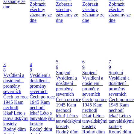
záznamy ze
Zobrazit
Zobrazit
Zobrazit
Zobrazit
dne
všechny
všechny
všechny
všechny
záznamy ze
záznamy ze
záznamy ze
záznamy ze
dne
dne
dne
dne
5
6
7
3
4
9
9
9
8
8
Spojení
Spojení
Spojení
Vysídlení a
Vysídlení a
Vysídlení a
Vysídlení a
Vysídlení a
dosídlení –
dosídlení –
dosídlení –
dosídlení –
dosídlení –
proměny
proměny
proměny
proměny
proměny
severních
severních
severních
severních
severních
Čech po roce
Čech po roce
Čech po roce
Čech po roce
Čech po roce
1945
Kam
1945
Kam
1945
Kam
1945
Kam
1945
Kam
nechodí
nechodí
nechodí
nechodí
nechodí
lékař
Léto s
lékař
Léto s
lékař
Léto s
lékař
Léto s
lékař
Léto s
tanvaldskými
tanvaldskými
tanvaldskými
tanvaldskými
tanvaldskými
kostely
kostely
kostely
kostely
kostely
Rodný dům
Rodný dům
Rodný dům
Rodný dům
Rodný dům