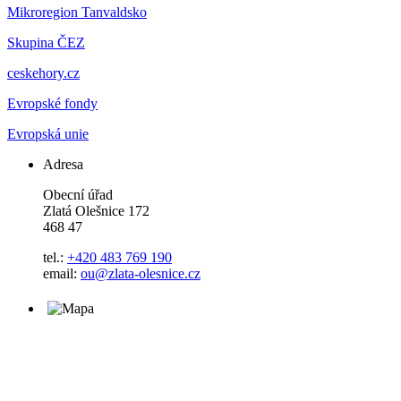
Mikroregion Tanvaldsko
Skupina ČEZ
ceskehory.cz
Evropské fondy
Evropská unie
Adresa
Obecní úřad
Zlatá Olešnice 172
468 47
tel.:
+420 483 769 190
email:
ou@zlata-olesnice.cz