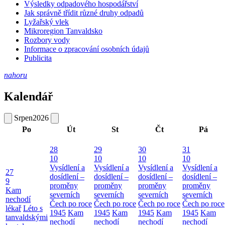
Výsledky odpadového hospodářství
Jak správně třídit různé druhy odpadů
Lyžařský vlek
Mikroregion Tanvaldsko
Rozbory vody
Informace o zpracování osobních údajů
Publicita
nahoru
Kalendář
Srpen
2026
Po
Út
St
Čt
Pá
28
29
30
31
10
10
10
10
Vysídlení a
Vysídlení a
Vysídlení a
Vysídlení a
27
dosídlení –
dosídlení –
dosídlení –
dosídlení –
9
proměny
proměny
proměny
proměny
Kam
severních
severních
severních
severních
nechodí
Čech po roce
Čech po roce
Čech po roce
Čech po roce
lékař
Léto s
1945
Kam
1945
Kam
1945
Kam
1945
Kam
tanvaldskými
nechodí
nechodí
nechodí
nechodí