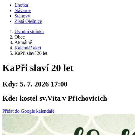
Lhotka
Návarov
Stanový
Zlatá Olešnice
Úvodní stránka
Obec
Aktuálně
Kalendář akcí
KaPři slaví 20 let
KaPři slaví 20 let
Kdy:
5. 7. 2026 17:00
Kde:
kostel sv.Víta v Příchovicích
Přidat do Google kalendáře