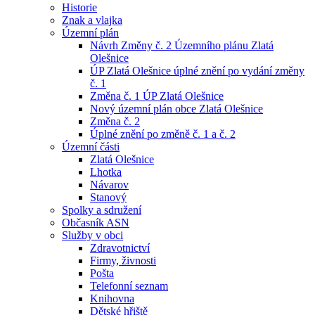
Historie
Znak a vlajka
Územní plán
Návrh Změny č. 2 Územního plánu Zlatá
Olešnice
ÚP Zlatá Olešnice úplné znění po vydání změny
č. 1
Změna č. 1 ÚP Zlatá Olešnice
Nový územní plán obce Zlatá Olešnice
Změna č. 2
Úplné znění po změně č. 1 a č. 2
Územní části
Zlatá Olešnice
Lhotka
Návarov
Stanový
Spolky a sdružení
Občasník ASN
Služby v obci
Zdravotnictví
Firmy, živnosti
Pošta
Telefonní seznam
Knihovna
Dětské hřiště