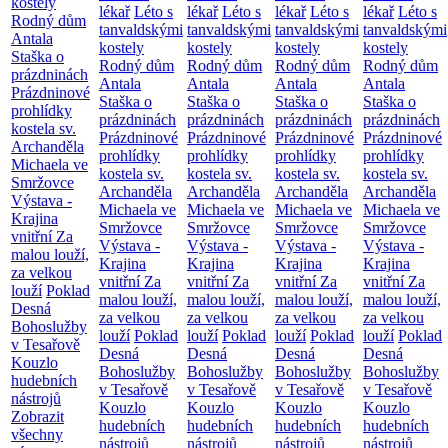
kostely
lékař
Léto s
lékař
Léto s
lékař
Léto s
lékař
Léto s
Rodný dům
tanvaldskými
tanvaldskými
tanvaldskými
tanvaldskými
Antala
kostely
kostely
kostely
kostely
Staška o
Rodný dům
Rodný dům
Rodný dům
Rodný dům
prázdninách
Antala
Antala
Antala
Antala
Prázdninové
Staška o
Staška o
Staška o
Staška o
prohlídky
prázdninách
prázdninách
prázdninách
prázdninách
kostela sv.
Prázdninové
Prázdninové
Prázdninové
Prázdninové
Archanděla
prohlídky
prohlídky
prohlídky
prohlídky
Michaela ve
kostela sv.
kostela sv.
kostela sv.
kostela sv.
Smržovce
Archanděla
Archanděla
Archanděla
Archanděla
Výstava -
Michaela ve
Michaela ve
Michaela ve
Michaela ve
Krajina
Smržovce
Smržovce
Smržovce
Smržovce
vnitřní
Za
Výstava -
Výstava -
Výstava -
Výstava -
malou louží,
Krajina
Krajina
Krajina
Krajina
za velkou
vnitřní
Za
vnitřní
Za
vnitřní
Za
vnitřní
Za
louží
Poklad
malou louží,
malou louží,
malou louží,
malou louží,
Desná
za velkou
za velkou
za velkou
za velkou
Bohoslužby
louží
Poklad
louží
Poklad
louží
Poklad
louží
Poklad
v Tesařově
Desná
Desná
Desná
Desná
Kouzlo
Bohoslužby
Bohoslužby
Bohoslužby
Bohoslužby
hudebních
v Tesařově
v Tesařově
v Tesařově
v Tesařově
nástrojů
Kouzlo
Kouzlo
Kouzlo
Kouzlo
Zobrazit
hudebních
hudebních
hudebních
hudebních
všechny
nástrojů
nástrojů
nástrojů
nástrojů