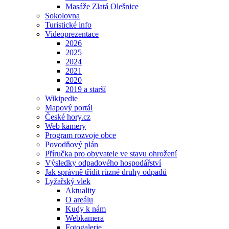
Masáže Zlatá Olešnice
Sokolovna
Turistické info
Videoprezentace
2026
2025
2024
2021
2020
2019 a starší
Wikipedie
Mapový portál
České hory.cz
Web kamery
Program rozvoje obce
Povodňový plán
Příručka pro obyvatele ve stavu ohrožení
Výsledky odpadového hospodářství
Jak správně třídit různé druhy odpadů
Lyžařský vlek
Aktuality
O areálu
Kudy k nám
Webkamera
Fotogalerie