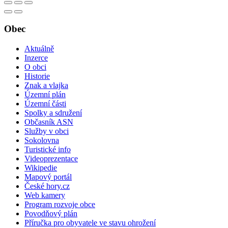
Obec
Aktuálně
Inzerce
O obci
Historie
Znak a vlajka
Územní plán
Územní části
Spolky a sdružení
Občasník ASN
Služby v obci
Sokolovna
Turistické info
Videoprezentace
Wikipedie
Mapový portál
České hory.cz
Web kamery
Program rozvoje obce
Povodňový plán
Příručka pro obyvatele ve stavu ohrožení