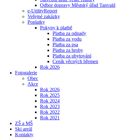
Odbor dopravy Městský úřad Tanvald
e-UtilityReport
Veřejné zakázky
Poplatky
Pokyny k platbě
Platba za odpady
Platba za vodu
Platba za psa
Platba za hroby
Platba za ubytování
Ceník věcných břemen
Rok 2026
Fotogalerie
Obec
Akce
Rok 2026
Rok 2025
Rok 2024
Rok 2023
Rok 2022
Rok 2021
ZŠ a MŠ
Ski areál
Kontakty