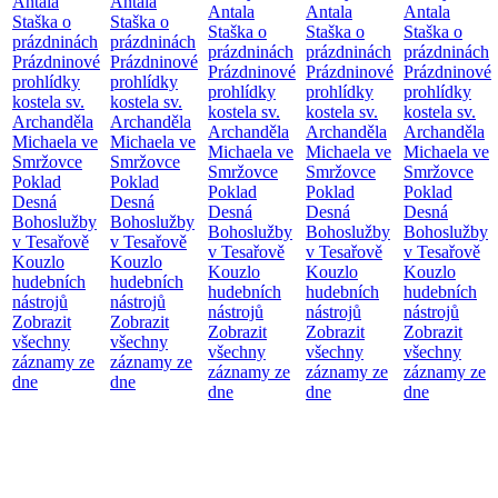
Antala
Antala
Antala
Antala
Antala
Staška o
Staška o
Staška o
Staška o
Staška o
prázdninách
prázdninách
prázdninách
prázdninách
prázdninách
Prázdninové
Prázdninové
Prázdninové
Prázdninové
Prázdninové
prohlídky
prohlídky
prohlídky
prohlídky
prohlídky
kostela sv.
kostela sv.
kostela sv.
kostela sv.
kostela sv.
Archanděla
Archanděla
Archanděla
Archanděla
Archanděla
Michaela ve
Michaela ve
Michaela ve
Michaela ve
Michaela ve
Smržovce
Smržovce
Smržovce
Smržovce
Smržovce
Poklad
Poklad
Poklad
Poklad
Poklad
Desná
Desná
Desná
Desná
Desná
Bohoslužby
Bohoslužby
Bohoslužby
Bohoslužby
Bohoslužby
v Tesařově
v Tesařově
v Tesařově
v Tesařově
v Tesařově
Kouzlo
Kouzlo
Kouzlo
Kouzlo
Kouzlo
hudebních
hudebních
hudebních
hudebních
hudebních
nástrojů
nástrojů
nástrojů
nástrojů
nástrojů
Zobrazit
Zobrazit
Zobrazit
Zobrazit
Zobrazit
všechny
všechny
všechny
všechny
všechny
záznamy ze
záznamy ze
záznamy ze
záznamy ze
záznamy ze
dne
dne
dne
dne
dne