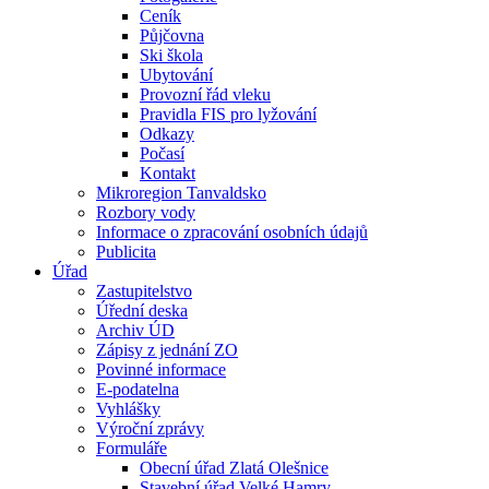
Ceník
Půjčovna
Ski škola
Ubytování
Provozní řád vleku
Pravidla FIS pro lyžování
Odkazy
Počasí
Kontakt
Mikroregion Tanvaldsko
Rozbory vody
Informace o zpracování osobních údajů
Publicita
Úřad
Zastupitelstvo
Úřední deska
Archiv ÚD
Zápisy z jednání ZO
Povinné informace
E-podatelna
Vyhlášky
Výroční zprávy
Formuláře
Obecní úřad Zlatá Olešnice
Stavební úřad Velké Hamry