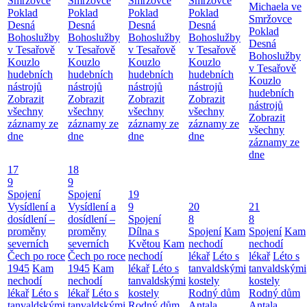
Smržovce
Smržovce
Smržovce
Smržovce
Michaela ve
Poklad
Poklad
Poklad
Poklad
Smržovce
Desná
Desná
Desná
Desná
Poklad
Bohoslužby
Bohoslužby
Bohoslužby
Bohoslužby
Desná
v Tesařově
v Tesařově
v Tesařově
v Tesařově
Bohoslužby
Kouzlo
Kouzlo
Kouzlo
Kouzlo
v Tesařově
hudebních
hudebních
hudebních
hudebních
Kouzlo
nástrojů
nástrojů
nástrojů
nástrojů
hudebních
Zobrazit
Zobrazit
Zobrazit
Zobrazit
nástrojů
všechny
všechny
všechny
všechny
Zobrazit
záznamy ze
záznamy ze
záznamy ze
záznamy ze
všechny
dne
dne
dne
dne
záznamy ze
dne
17
18
9
9
Spojení
Spojení
19
Vysídlení a
Vysídlení a
9
20
21
dosídlení –
dosídlení –
Spojení
8
8
proměny
proměny
Dílna s
Spojení
Kam
Spojení
Kam
severních
severních
Květou
Kam
nechodí
nechodí
Čech po roce
Čech po roce
nechodí
lékař
Léto s
lékař
Léto s
1945
Kam
1945
Kam
lékař
Léto s
tanvaldskými
tanvaldskými
nechodí
nechodí
tanvaldskými
kostely
kostely
lékař
Léto s
lékař
Léto s
kostely
Rodný dům
Rodný dům
tanvaldskými
tanvaldskými
Rodný dům
Antala
Antala