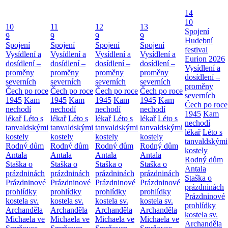
14
10
10
11
12
13
Spojení
9
9
9
9
Hudební
Spojení
Spojení
Spojení
Spojení
festival
Vysídlení a
Vysídlení a
Vysídlení a
Vysídlení a
Eurion 2026
dosídlení –
dosídlení –
dosídlení –
dosídlení –
Vysídlení a
proměny
proměny
proměny
proměny
dosídlení –
severních
severních
severních
severních
proměny
Čech po roce
Čech po roce
Čech po roce
Čech po roce
severních
1945
Kam
1945
Kam
1945
Kam
1945
Kam
Čech po roce
nechodí
nechodí
nechodí
nechodí
1945
Kam
lékař
Léto s
lékař
Léto s
lékař
Léto s
lékař
Léto s
nechodí
tanvaldskými
tanvaldskými
tanvaldskými
tanvaldskými
lékař
Léto s
kostely
kostely
kostely
kostely
tanvaldskými
Rodný dům
Rodný dům
Rodný dům
Rodný dům
kostely
Antala
Antala
Antala
Antala
Rodný dům
Staška o
Staška o
Staška o
Staška o
Antala
prázdninách
prázdninách
prázdninách
prázdninách
Staška o
Prázdninové
Prázdninové
Prázdninové
Prázdninové
prázdninách
prohlídky
prohlídky
prohlídky
prohlídky
Prázdninové
kostela sv.
kostela sv.
kostela sv.
kostela sv.
prohlídky
Archanděla
Archanděla
Archanděla
Archanděla
kostela sv.
Michaela ve
Michaela ve
Michaela ve
Michaela ve
Archanděla