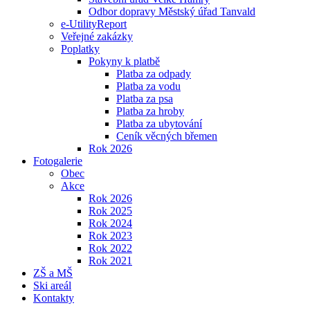
Odbor dopravy Městský úřad Tanvald
e-UtilityReport
Veřejné zakázky
Poplatky
Pokyny k platbě
Platba za odpady
Platba za vodu
Platba za psa
Platba za hroby
Platba za ubytování
Ceník věcných břemen
Rok 2026
Fotogalerie
Obec
Akce
Rok 2026
Rok 2025
Rok 2024
Rok 2023
Rok 2022
Rok 2021
ZŠ a MŠ
Ski areál
Kontakty