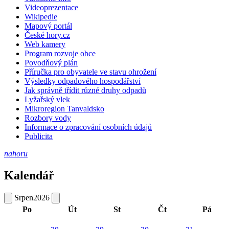
Videoprezentace
Wikipedie
Mapový portál
České hory.cz
Web kamery
Program rozvoje obce
Povodňový plán
Příručka pro obyvatele ve stavu ohrožení
Výsledky odpadového hospodářství
Jak správně třídit různé druhy odpadů
Lyžařský vlek
Mikroregion Tanvaldsko
Rozbory vody
Informace o zpracování osobních údajů
Publicita
nahoru
Kalendář
Srpen
2026
Po
Út
St
Čt
Pá