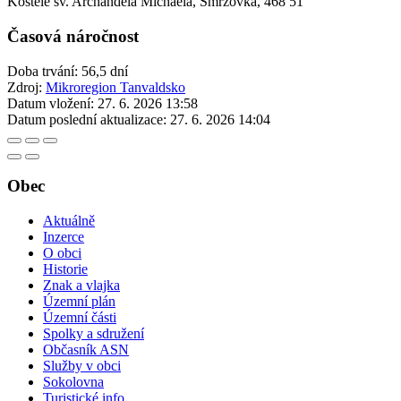
Kostele sv. Archanděla Michaela, Smržovka, 468 51
Časová náročnost
Doba trvání: 56,5 dní
Zdroj:
Mikroregion Tanvaldsko
Datum vložení:
27. 6. 2026 13:58
Datum poslední aktualizace:
27. 6. 2026 14:04
Obec
Aktuálně
Inzerce
O obci
Historie
Znak a vlajka
Územní plán
Územní části
Spolky a sdružení
Občasník ASN
Služby v obci
Sokolovna
Turistické info