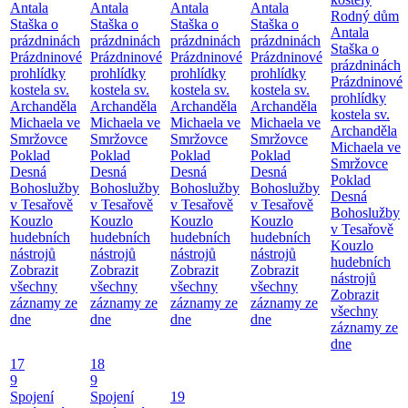
Antala
Antala
Antala
Antala
Rodný dům
Staška o
Staška o
Staška o
Staška o
Antala
prázdninách
prázdninách
prázdninách
prázdninách
Staška o
Prázdninové
Prázdninové
Prázdninové
Prázdninové
prázdninách
prohlídky
prohlídky
prohlídky
prohlídky
Prázdninové
kostela sv.
kostela sv.
kostela sv.
kostela sv.
prohlídky
Archanděla
Archanděla
Archanděla
Archanděla
kostela sv.
Michaela ve
Michaela ve
Michaela ve
Michaela ve
Archanděla
Smržovce
Smržovce
Smržovce
Smržovce
Michaela ve
Poklad
Poklad
Poklad
Poklad
Smržovce
Desná
Desná
Desná
Desná
Poklad
Bohoslužby
Bohoslužby
Bohoslužby
Bohoslužby
Desná
v Tesařově
v Tesařově
v Tesařově
v Tesařově
Bohoslužby
Kouzlo
Kouzlo
Kouzlo
Kouzlo
v Tesařově
hudebních
hudebních
hudebních
hudebních
Kouzlo
nástrojů
nástrojů
nástrojů
nástrojů
hudebních
Zobrazit
Zobrazit
Zobrazit
Zobrazit
nástrojů
všechny
všechny
všechny
všechny
Zobrazit
záznamy ze
záznamy ze
záznamy ze
záznamy ze
všechny
dne
dne
dne
dne
záznamy ze
dne
17
18
9
9
Spojení
Spojení
19