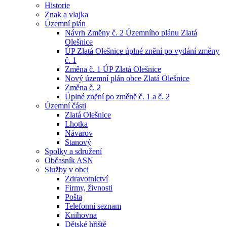
Historie
Znak a vlajka
Územní plán
Návrh Změny č. 2 Územního plánu Zlatá
Olešnice
ÚP Zlatá Olešnice úplné znění po vydání změny
č. 1
Změna č. 1 ÚP Zlatá Olešnice
Nový územní plán obce Zlatá Olešnice
Změna č. 2
Úplné znění po změně č. 1 a č. 2
Územní části
Zlatá Olešnice
Lhotka
Návarov
Stanový
Spolky a sdružení
Občasník ASN
Služby v obci
Zdravotnictví
Firmy, živnosti
Pošta
Telefonní seznam
Knihovna
Dětské hřiště