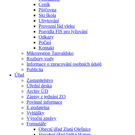
Ceník
Půjčovna
Ski škola
Ubytování
Provozní řád vleku
Pravidla FIS pro lyžování
Odkazy
Počasí
Kontakt
Mikroregion Tanvaldsko
Rozbory vody
Informace o zpracování osobních údajů
Publicita
Úřad
Zastupitelstvo
Úřední deska
Archiv ÚD
Zápisy z jednání ZO
Povinné informace
E-podatelna
Vyhlášky
Výroční zprávy
Formuláře
Obecní úřad Zlatá Olešnice
Stavební úřad Velké Hamry