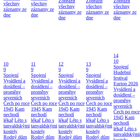
Zobrazit
Zobrazit
Zobrazit
všechny
všechny
všechny
všechny
všechny
záznamy ze
záznamy ze
záznamy ze
záznamy ze
záznamy ze
dne
dne
dne
dne
dne
14
10
10
11
12
13
Spojení
9
9
9
9
Hudební
Spojení
Spojení
Spojení
Spojení
festival
Vysídlení a
Vysídlení a
Vysídlení a
Vysídlení a
Eurion 2026
dosídlení –
dosídlení –
dosídlení –
dosídlení –
Vysídlení a
proměny
proměny
proměny
proměny
dosídlení –
severních
severních
severních
severních
proměny
Čech po roce
Čech po roce
Čech po roce
Čech po roce
severních
1945
Kam
1945
Kam
1945
Kam
1945
Kam
Čech po roce
nechodí
nechodí
nechodí
nechodí
1945
Kam
lékař
Léto s
lékař
Léto s
lékař
Léto s
lékař
Léto s
nechodí
tanvaldskými
tanvaldskými
tanvaldskými
tanvaldskými
lékař
Léto s
kostely
kostely
kostely
kostely
tanvaldskými
Rodný dům
Rodný dům
Rodný dům
Rodný dům
kostely