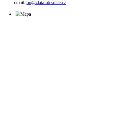
email:
ou@zlata-olesnice.cz