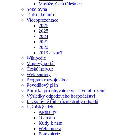
Masáže Zlatá Olešnice
Sokolovna
Turistické info
Videoprezentace
2026
2025
2024
2021
2020
2019 a starší
Wikipedie
Mapový portál
České hory.cz
Web kamery
Program rozvoje obce
Povodňový plán
Příručka pro obyvatele ve stavu ohrožení
Výsledky odpadového hospodářství
Jak správně třídit různé druhy odpadů
Lyžařský vlek
Aktuality
O areálu
Kudy k nám
Webkamera
Fotogalerie