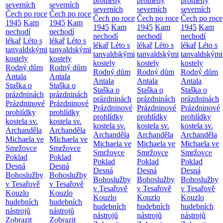
proměny
proměny
proměny
severních
severních
severních
severních
severních
Čech po roce
Čech po roce
Čech po roce
Čech po roce
Čech po roce
1945
Kam
1945
Kam
1945
Kam
1945
Kam
1945
Kam
nechodí
nechodí
nechodí
nechodí
nechodí
lékař
Léto s
lékař
Léto s
lékař
Léto s
lékař
Léto s
lékař
Léto s
tanvaldskými
tanvaldskými
tanvaldskými
tanvaldskými
tanvaldskými
kostely
kostely
kostely
kostely
kostely
Rodný dům
Rodný dům
Rodný dům
Rodný dům
Rodný dům
Antala
Antala
Antala
Antala
Antala
Staška o
Staška o
Staška o
Staška o
Staška o
prázdninách
prázdninách
prázdninách
prázdninách
prázdninách
Prázdninové
Prázdninové
Prázdninové
Prázdninové
Prázdninové
prohlídky
prohlídky
prohlídky
prohlídky
prohlídky
kostela sv.
kostela sv.
kostela sv.
kostela sv.
kostela sv.
Archanděla
Archanděla
Archanděla
Archanděla
Archanděla
Michaela ve
Michaela ve
Michaela ve
Michaela ve
Michaela ve
Smržovce
Smržovce
Smržovce
Smržovce
Smržovce
Poklad
Poklad
Poklad
Poklad
Poklad
Desná
Desná
Desná
Desná
Desná
Bohoslužby
Bohoslužby
Bohoslužby
Bohoslužby
Bohoslužby
v Tesařově
v Tesařově
v Tesařově
v Tesařově
v Tesařově
Kouzlo
Kouzlo
Kouzlo
Kouzlo
Kouzlo
hudebních
hudebních
hudebních
hudebních
hudebních
nástrojů
nástrojů
nástrojů
nástrojů
nástrojů
Zobrazit
Zobrazit