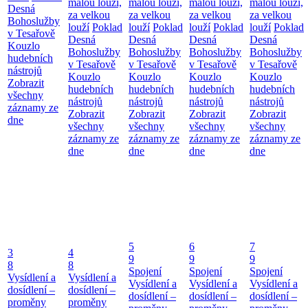
malou louží,
malou louží,
malou louží,
malou louží,
Desná
za velkou
za velkou
za velkou
za velkou
Bohoslužby
louží
Poklad
louží
Poklad
louží
Poklad
louží
Poklad
v Tesařově
Desná
Desná
Desná
Desná
Kouzlo
Bohoslužby
Bohoslužby
Bohoslužby
Bohoslužby
hudebních
v Tesařově
v Tesařově
v Tesařově
v Tesařově
nástrojů
Kouzlo
Kouzlo
Kouzlo
Kouzlo
Zobrazit
hudebních
hudebních
hudebních
hudebních
všechny
nástrojů
nástrojů
nástrojů
nástrojů
záznamy ze
Zobrazit
Zobrazit
Zobrazit
Zobrazit
dne
všechny
všechny
všechny
všechny
záznamy ze
záznamy ze
záznamy ze
záznamy ze
dne
dne
dne
dne
5
6
7
3
4
9
9
9
8
8
Spojení
Spojení
Spojení
Vysídlení a
Vysídlení a
Vysídlení a
Vysídlení a
Vysídlení a
dosídlení –
dosídlení –
dosídlení –
dosídlení –
dosídlení –
proměny
proměny