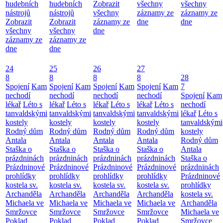
hudebních
hudebních
Zobrazit
všechny
všechny
nástrojů
nástrojů
všechny
záznamy ze
záznamy ze
Zobrazit
Zobrazit
záznamy ze
dne
dne
všechny
všechny
dne
záznamy ze
záznamy ze
dne
dne
24
25
26
27
8
8
8
8
28
Spojení
Kam
Spojení
Kam
Spojení
Kam
Spojení
Kam
7
nechodí
nechodí
nechodí
nechodí
Spojení
Kam
lékař
Léto s
lékař
Léto s
lékař
Léto s
lékař
Léto s
nechodí
tanvaldskými
tanvaldskými
tanvaldskými
tanvaldskými
lékař
Léto s
kostely
kostely
kostely
kostely
tanvaldskými
Rodný dům
Rodný dům
Rodný dům
Rodný dům
kostely
Antala
Antala
Antala
Antala
Rodný dům
Staška o
Staška o
Staška o
Staška o
Antala
prázdninách
prázdninách
prázdninách
prázdninách
Staška o
Prázdninové
Prázdninové
Prázdninové
Prázdninové
prázdninách
prohlídky
prohlídky
prohlídky
prohlídky
Prázdninové
kostela sv.
kostela sv.
kostela sv.
kostela sv.
prohlídky
Archanděla
Archanděla
Archanděla
Archanděla
kostela sv.
Michaela ve
Michaela ve
Michaela ve
Michaela ve
Archanděla
Smržovce
Smržovce
Smržovce
Smržovce
Michaela ve
Poklad
Poklad
Poklad
Poklad
Smržovce