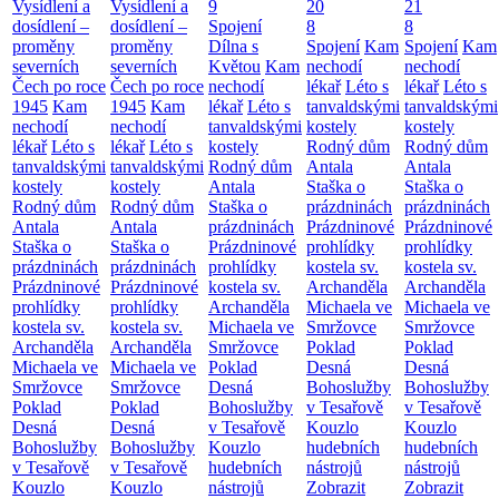
Vysídlení a
Vysídlení a
9
20
21
dosídlení –
dosídlení –
Spojení
8
8
proměny
proměny
Dílna s
Spojení
Kam
Spojení
Kam
severních
severních
Květou
Kam
nechodí
nechodí
Čech po roce
Čech po roce
nechodí
lékař
Léto s
lékař
Léto s
1945
Kam
1945
Kam
lékař
Léto s
tanvaldskými
tanvaldskými
nechodí
nechodí
tanvaldskými
kostely
kostely
lékař
Léto s
lékař
Léto s
kostely
Rodný dům
Rodný dům
tanvaldskými
tanvaldskými
Rodný dům
Antala
Antala
kostely
kostely
Antala
Staška o
Staška o
Rodný dům
Rodný dům
Staška o
prázdninách
prázdninách
Antala
Antala
prázdninách
Prázdninové
Prázdninové
Staška o
Staška o
Prázdninové
prohlídky
prohlídky
prázdninách
prázdninách
prohlídky
kostela sv.
kostela sv.
Prázdninové
Prázdninové
kostela sv.
Archanděla
Archanděla
prohlídky
prohlídky
Archanděla
Michaela ve
Michaela ve
kostela sv.
kostela sv.
Michaela ve
Smržovce
Smržovce
Archanděla
Archanděla
Smržovce
Poklad
Poklad
Michaela ve
Michaela ve
Poklad
Desná
Desná
Smržovce
Smržovce
Desná
Bohoslužby
Bohoslužby
Poklad
Poklad
Bohoslužby
v Tesařově
v Tesařově
Desná
Desná
v Tesařově
Kouzlo
Kouzlo
Bohoslužby
Bohoslužby
Kouzlo
hudebních
hudebních
v Tesařově
v Tesařově
hudebních
nástrojů
nástrojů
Kouzlo
Kouzlo
nástrojů
Zobrazit
Zobrazit