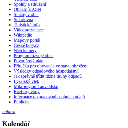
Spolky a sdružení
Občasník ASN
Služby v obci
Sokolovna
Turistické info
Videoprezentace
Wikipedie
Mapový portál
České hory.cz
Web kamery
Program rozvoje obce
Povodňový plán
Příručka pro obyvatele ve stavu ohrožení
Výsledky odpadového hospodářství
Jak správně třídit různé druhy odpadů
Lyžařský vlek
Mikroregion Tanvaldsko
Rozbory vody
Informace o zpracování osobních údajů
Publicita
nahoru
Kalendář