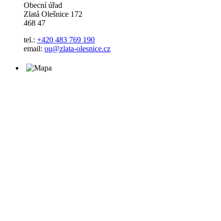
Obecní úřad
Zlatá Olešnice 172
468 47
tel.:
+420 483 769 190
email:
ou@zlata-olesnice.cz