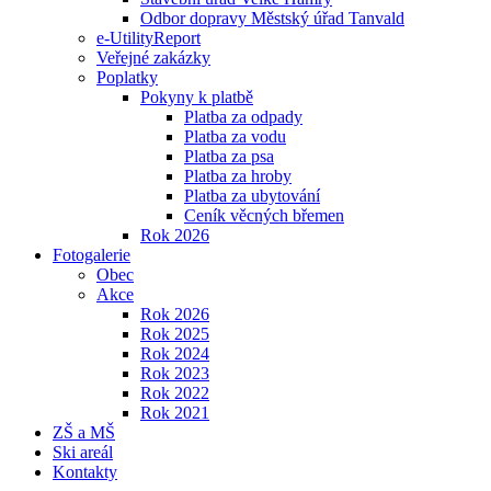
Odbor dopravy Městský úřad Tanvald
e-UtilityReport
Veřejné zakázky
Poplatky
Pokyny k platbě
Platba za odpady
Platba za vodu
Platba za psa
Platba za hroby
Platba za ubytování
Ceník věcných břemen
Rok 2026
Fotogalerie
Obec
Akce
Rok 2026
Rok 2025
Rok 2024
Rok 2023
Rok 2022
Rok 2021
ZŠ a MŠ
Ski areál
Kontakty