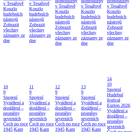
Bohoslužby
Bohoslužby
Bohoslužby
v Tesařově
v Tesařově
v Tesařově
v Tesařově
v Tesařově
Kouzlo
Kouzlo
Kouzlo
Kouzlo
Kouzlo
hudebních
hudebních
hudebních
hudebních
hudebních
nástrojů
nástrojů
nástrojů
nástrojů
nástrojů
Zobrazit
Zobrazit
Zobrazit
Zobrazit
Zobrazit
všechny
všechny
všechny
všechny
všechny
záznamy ze
záznamy ze
záznamy ze
záznamy ze
záznamy ze
dne
dne
dne
dne
dne
14
10
10
11
12
13
Spojení
9
9
9
9
Hudební
Spojení
Spojení
Spojení
Spojení
festival
Vysídlení a
Vysídlení a
Vysídlení a
Vysídlení a
Eurion 2026
dosídlení –
dosídlení –
dosídlení –
dosídlení –
Vysídlení a
proměny
proměny
proměny
proměny
dosídlení –
severních
severních
severních
severních
proměny
Čech po roce
Čech po roce
Čech po roce
Čech po roce
severních
1945
Kam
1945
Kam
1945
Kam
1945
Kam
Čech po roce