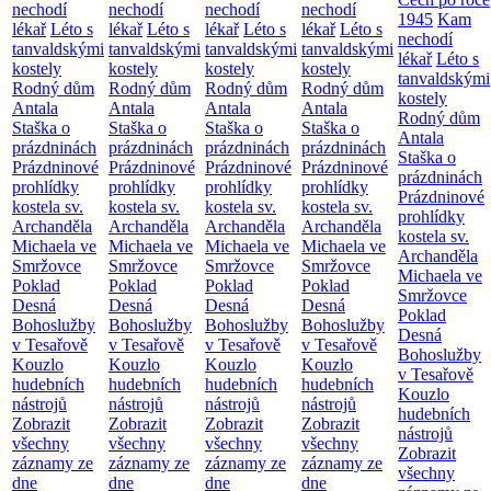
nechodí
nechodí
nechodí
nechodí
1945
Kam
lékař
Léto s
lékař
Léto s
lékař
Léto s
lékař
Léto s
nechodí
tanvaldskými
tanvaldskými
tanvaldskými
tanvaldskými
lékař
Léto s
kostely
kostely
kostely
kostely
tanvaldskými
Rodný dům
Rodný dům
Rodný dům
Rodný dům
kostely
Antala
Antala
Antala
Antala
Rodný dům
Staška o
Staška o
Staška o
Staška o
Antala
prázdninách
prázdninách
prázdninách
prázdninách
Staška o
Prázdninové
Prázdninové
Prázdninové
Prázdninové
prázdninách
prohlídky
prohlídky
prohlídky
prohlídky
Prázdninové
kostela sv.
kostela sv.
kostela sv.
kostela sv.
prohlídky
Archanděla
Archanděla
Archanděla
Archanděla
kostela sv.
Michaela ve
Michaela ve
Michaela ve
Michaela ve
Archanděla
Smržovce
Smržovce
Smržovce
Smržovce
Michaela ve
Poklad
Poklad
Poklad
Poklad
Smržovce
Desná
Desná
Desná
Desná
Poklad
Bohoslužby
Bohoslužby
Bohoslužby
Bohoslužby
Desná
v Tesařově
v Tesařově
v Tesařově
v Tesařově
Bohoslužby
Kouzlo
Kouzlo
Kouzlo
Kouzlo
v Tesařově
hudebních
hudebních
hudebních
hudebních
Kouzlo
nástrojů
nástrojů
nástrojů
nástrojů
hudebních
Zobrazit
Zobrazit
Zobrazit
Zobrazit
nástrojů
všechny
všechny
všechny
všechny
Zobrazit
záznamy ze
záznamy ze
záznamy ze
záznamy ze
všechny
dne
dne
dne
dne