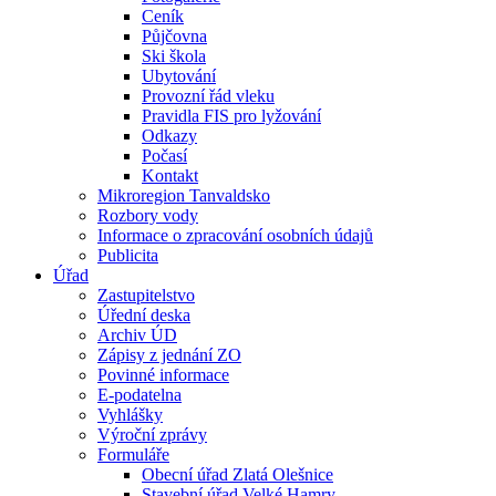
Ceník
Půjčovna
Ski škola
Ubytování
Provozní řád vleku
Pravidla FIS pro lyžování
Odkazy
Počasí
Kontakt
Mikroregion Tanvaldsko
Rozbory vody
Informace o zpracování osobních údajů
Publicita
Úřad
Zastupitelstvo
Úřední deska
Archiv ÚD
Zápisy z jednání ZO
Povinné informace
E-podatelna
Vyhlášky
Výroční zprávy
Formuláře
Obecní úřad Zlatá Olešnice
Stavební úřad Velké Hamry