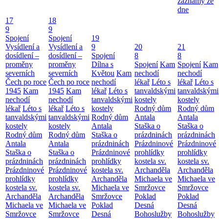
záznamy ze
dne
17
18
9
9
Spojení
Spojení
19
Vysídlení a
Vysídlení a
9
20
21
dosídlení –
dosídlení –
Spojení
8
8
proměny
proměny
Dílna s
Spojení
Kam
Spojení
Kam
severních
severních
Květou
Kam
nechodí
nechodí
Čech po roce
Čech po roce
nechodí
lékař
Léto s
lékař
Léto s
1945
Kam
1945
Kam
lékař
Léto s
tanvaldskými
tanvaldskými
nechodí
nechodí
tanvaldskými
kostely
kostely
lékař
Léto s
lékař
Léto s
kostely
Rodný dům
Rodný dům
tanvaldskými
tanvaldskými
Rodný dům
Antala
Antala
kostely
kostely
Antala
Staška o
Staška o
Rodný dům
Rodný dům
Staška o
prázdninách
prázdninách
Antala
Antala
prázdninách
Prázdninové
Prázdninové
Staška o
Staška o
Prázdninové
prohlídky
prohlídky
prázdninách
prázdninách
prohlídky
kostela sv.
kostela sv.
Prázdninové
Prázdninové
kostela sv.
Archanděla
Archanděla
prohlídky
prohlídky
Archanděla
Michaela ve
Michaela ve
kostela sv.
kostela sv.
Michaela ve
Smržovce
Smržovce
Archanděla
Archanděla
Smržovce
Poklad
Poklad
Michaela ve
Michaela ve
Poklad
Desná
Desná
Smržovce
Smržovce
Desná
Bohoslužby
Bohoslužby