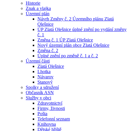
Historie
Znak a vlajka
Územní plán
Návrh Změny č. 2 Územního plánu Zlatá
Olešnice
ÚP Zlatá Olešnice úplné znění po vydání změny
č. 1
Změna č. 1 ÚP Zlatá Olešnice
Nový územní plán obce Zlatá Olešnice
Změna č. 2
Úplné znění po změně č. 1 a č. 2
Územní části
Zlatá Olešnice
Lhotka
Návarov
Stanový
Spolky a sdružení
Občasník ASN
Služby v obci
Zdravotnictví
Firmy, živnosti
Pošta
Telefonní seznam
Knihovna
Dětské hřiště