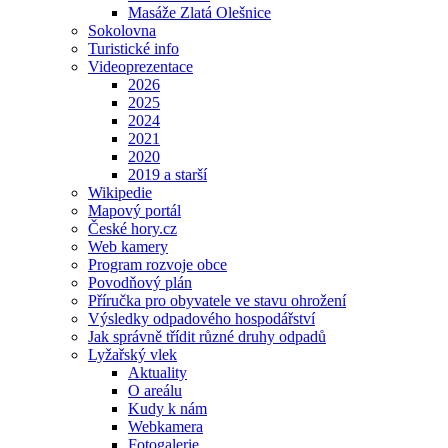
Masáže Zlatá Olešnice
Sokolovna
Turistické info
Videoprezentace
2026
2025
2024
2021
2020
2019 a starší
Wikipedie
Mapový portál
České hory.cz
Web kamery
Program rozvoje obce
Povodňový plán
Příručka pro obyvatele ve stavu ohrožení
Výsledky odpadového hospodářství
Jak správně třídit různé druhy odpadů
Lyžařský vlek
Aktuality
O areálu
Kudy k nám
Webkamera
Fotogalerie