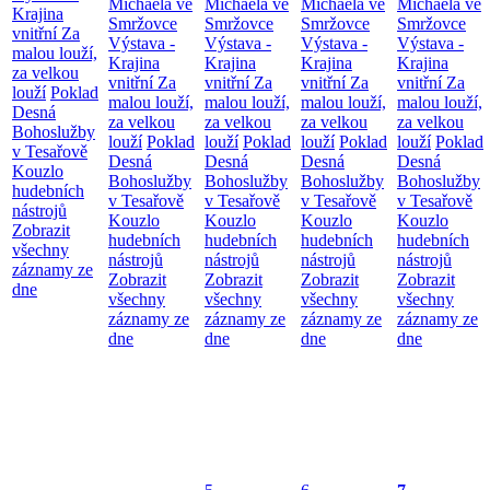
Michaela ve
Michaela ve
Michaela ve
Michaela ve
Krajina
Smržovce
Smržovce
Smržovce
Smržovce
vnitřní
Za
Výstava -
Výstava -
Výstava -
Výstava -
malou louží,
Krajina
Krajina
Krajina
Krajina
za velkou
vnitřní
Za
vnitřní
Za
vnitřní
Za
vnitřní
Za
louží
Poklad
malou louží,
malou louží,
malou louží,
malou louží,
Desná
za velkou
za velkou
za velkou
za velkou
Bohoslužby
louží
Poklad
louží
Poklad
louží
Poklad
louží
Poklad
v Tesařově
Desná
Desná
Desná
Desná
Kouzlo
Bohoslužby
Bohoslužby
Bohoslužby
Bohoslužby
hudebních
v Tesařově
v Tesařově
v Tesařově
v Tesařově
nástrojů
Kouzlo
Kouzlo
Kouzlo
Kouzlo
Zobrazit
hudebních
hudebních
hudebních
hudebních
všechny
nástrojů
nástrojů
nástrojů
nástrojů
záznamy ze
Zobrazit
Zobrazit
Zobrazit
Zobrazit
dne
všechny
všechny
všechny
všechny
záznamy ze
záznamy ze
záznamy ze
záznamy ze
dne
dne
dne
dne