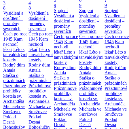
5
6
7
3
4
9
9
9
8
8
Spojení
Spojení
Spojení
Vysídlení a
Vysídlení a
Vysídlení a
Vysídlení a
Vysídlení a
dosídlení –
dosídlení –
dosídlení –
dosídlení –
dosídlení –
proměny
proměny
proměny
proměny
proměny
severních
severních
severních
severních
severních
Čech po roce
Čech po roce
Čech po roce
Čech po roce
Čech po roce
1945
Kam
1945
Kam
1945
Kam
1945
Kam
1945
Kam
nechodí
nechodí
nechodí
nechodí
nechodí
lékař
Léto s
lékař
Léto s
lékař
Léto s
lékař
Léto s
lékař
Léto s
tanvaldskými
tanvaldskými
tanvaldskými
tanvaldskými
tanvaldskými
kostely
kostely
kostely
kostely
kostely
Rodný dům
Rodný dům
Rodný dům
Rodný dům
Rodný dům
Antala
Antala
Antala
Antala
Antala
Staška o
Staška o
Staška o
Staška o
Staška o
prázdninách
prázdninách
prázdninách
prázdninách
prázdninách
Prázdninové
Prázdninové
Prázdninové
Prázdninové
Prázdninové
prohlídky
prohlídky
prohlídky
prohlídky
prohlídky
kostela sv.
kostela sv.
kostela sv.
kostela sv.
kostela sv.
Archanděla
Archanděla
Archanděla
Archanděla
Archanděla
Michaela ve
Michaela ve
Michaela ve
Michaela ve
Michaela ve
Smržovce
Smržovce
Smržovce
Smržovce
Smržovce
Poklad
Poklad
Poklad
Poklad
Poklad
Desná
Desná
Desná
Desná
Desná
Bohoslužby
Bohoslužby