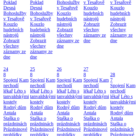
Poklad
Poklad
Bohoslužby
v Tesařově
v Tesařově
Desná
Desná
v Tesařově
Kouzlo
Kouzlo
Bohoslužby
Bohoslužby
Kouzlo
hudebních
hudebních
v Tesařově
v Tesařově
hudebních
nástrojů
nástrojů
Kouzlo
Kouzlo
nástrojů
Zobrazit
Zobrazit
hudebních
hudebních
Zobrazit
všechny
všechny
nástrojů
nástrojů
všechny
záznamy ze
záznamy ze
Zobrazit
Zobrazit
záznamy ze
dne
dne
všechny
všechny
dne
záznamy ze
záznamy ze
dne
dne
24
25
26
27
8
8
8
8
28
Spojení
Kam
Spojení
Kam
Spojení
Kam
Spojení
Kam
7
nechodí
nechodí
nechodí
nechodí
Spojení
Kam
lékař
Léto s
lékař
Léto s
lékař
Léto s
lékař
Léto s
nechodí
tanvaldskými
tanvaldskými
tanvaldskými
tanvaldskými
lékař
Léto s
kostely
kostely
kostely
kostely
tanvaldskými
Rodný dům
Rodný dům
Rodný dům
Rodný dům
kostely
Antala
Antala
Antala
Antala
Rodný dům
Staška o
Staška o
Staška o
Staška o
Antala
prázdninách
prázdninách
prázdninách
prázdninách
Staška o
Prázdninové
Prázdninové
Prázdninové
Prázdninové
prázdninách
prohlídky
prohlídky
prohlídky
prohlídky
Prázdninové