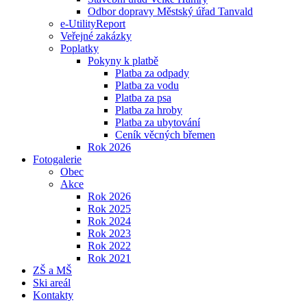
Odbor dopravy Městský úřad Tanvald
e-UtilityReport
Veřejné zakázky
Poplatky
Pokyny k platbě
Platba za odpady
Platba za vodu
Platba za psa
Platba za hroby
Platba za ubytování
Ceník věcných břemen
Rok 2026
Fotogalerie
Obec
Akce
Rok 2026
Rok 2025
Rok 2024
Rok 2023
Rok 2022
Rok 2021
ZŠ a MŠ
Ski areál
Kontakty