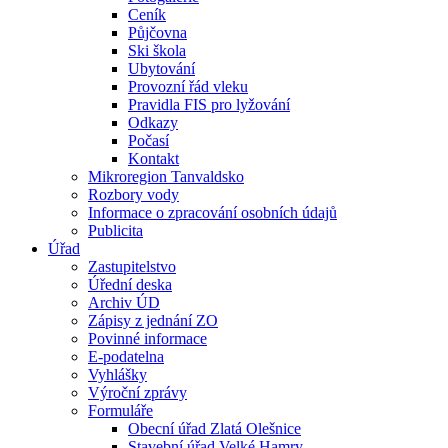
Ceník
Půjčovna
Ski škola
Ubytování
Provozní řád vleku
Pravidla FIS pro lyžování
Odkazy
Počasí
Kontakt
Mikroregion Tanvaldsko
Rozbory vody
Informace o zpracování osobních údajů
Publicita
Úřad
Zastupitelstvo
Úřední deska
Archiv ÚD
Zápisy z jednání ZO
Povinné informace
E-podatelna
Vyhlášky
Výroční zprávy
Formuláře
Obecní úřad Zlatá Olešnice
Stavební úřad Velké Hamry