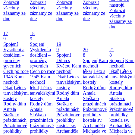
Zobrazit
Zobrazit
Zobrazit
Zobrazit
nástrojů
všechny
všechny
všechny
všechny
Zobrazit
záznamy ze
záznamy ze
záznamy ze
záznamy ze
všechny
dne
dne
dne
dne
záznamy ze
dne
17
18
9
9
Spojení
Spojení
19
Vysídlení a
Vysídlení a
9
20
21
dosídlení –
dosídlení –
Spojení
8
8
proměny
proměny
Dílna s
Spojení
Kam
Spojení
Kam
severních
severních
Květou
Kam
nechodí
nechodí
Čech po roce
Čech po roce
nechodí
lékař
Léto s
lékař
Léto s
1945
Kam
1945
Kam
lékař
Léto s
tanvaldskými
tanvaldskými
nechodí
nechodí
tanvaldskými
kostely
kostely
lékař
Léto s
lékař
Léto s
kostely
Rodný dům
Rodný dům
tanvaldskými
tanvaldskými
Rodný dům
Antala
Antala
kostely
kostely
Antala
Staška o
Staška o
Rodný dům
Rodný dům
Staška o
prázdninách
prázdninách
Antala
Antala
prázdninách
Prázdninové
Prázdninové
Staška o
Staška o
Prázdninové
prohlídky
prohlídky
prázdninách
prázdninách
prohlídky
kostela sv.
kostela sv.
Prázdninové
Prázdninové
kostela sv.
Archanděla
Archanděla
prohlídky
prohlídky
Archanděla
Michaela ve
Michaela ve