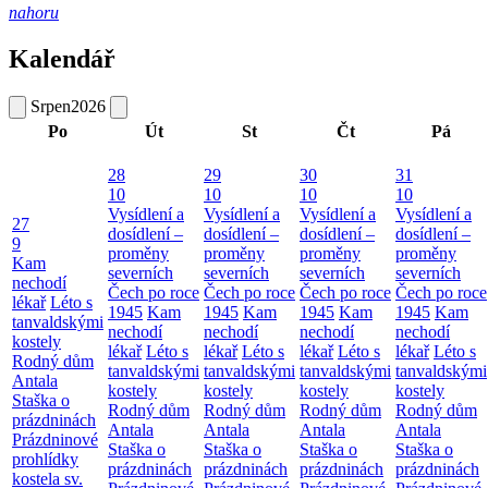
nahoru
Kalendář
Srpen
2026
Po
Út
St
Čt
Pá
28
29
30
31
10
10
10
10
Vysídlení a
Vysídlení a
Vysídlení a
Vysídlení a
27
dosídlení –
dosídlení –
dosídlení –
dosídlení –
9
proměny
proměny
proměny
proměny
Kam
severních
severních
severních
severních
nechodí
Čech po roce
Čech po roce
Čech po roce
Čech po roce
lékař
Léto s
1945
Kam
1945
Kam
1945
Kam
1945
Kam
tanvaldskými
nechodí
nechodí
nechodí
nechodí
kostely
lékař
Léto s
lékař
Léto s
lékař
Léto s
lékař
Léto s
Rodný dům
tanvaldskými
tanvaldskými
tanvaldskými
tanvaldskými
Antala
kostely
kostely
kostely
kostely
Staška o
Rodný dům
Rodný dům
Rodný dům
Rodný dům
prázdninách
Antala
Antala
Antala
Antala
Prázdninové
Staška o
Staška o
Staška o
Staška o
prohlídky
prázdninách
prázdninách
prázdninách
prázdninách
kostela sv.