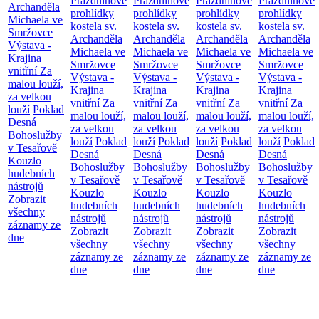
Prázdninové
Prázdninové
Prázdninové
Prázdninové
Archanděla
prohlídky
prohlídky
prohlídky
prohlídky
Michaela ve
kostela sv.
kostela sv.
kostela sv.
kostela sv.
Smržovce
Archanděla
Archanděla
Archanděla
Archanděla
Výstava -
Michaela ve
Michaela ve
Michaela ve
Michaela ve
Krajina
Smržovce
Smržovce
Smržovce
Smržovce
vnitřní
Za
Výstava -
Výstava -
Výstava -
Výstava -
malou louží,
Krajina
Krajina
Krajina
Krajina
za velkou
vnitřní
Za
vnitřní
Za
vnitřní
Za
vnitřní
Za
louží
Poklad
malou louží,
malou louží,
malou louží,
malou louží,
Desná
za velkou
za velkou
za velkou
za velkou
Bohoslužby
louží
Poklad
louží
Poklad
louží
Poklad
louží
Poklad
v Tesařově
Desná
Desná
Desná
Desná
Kouzlo
Bohoslužby
Bohoslužby
Bohoslužby
Bohoslužby
hudebních
v Tesařově
v Tesařově
v Tesařově
v Tesařově
nástrojů
Kouzlo
Kouzlo
Kouzlo
Kouzlo
Zobrazit
hudebních
hudebních
hudebních
hudebních
všechny
nástrojů
nástrojů
nástrojů
nástrojů
záznamy ze
Zobrazit
Zobrazit
Zobrazit
Zobrazit
dne
všechny
všechny
všechny
všechny
záznamy ze
záznamy ze
záznamy ze
záznamy ze
dne
dne
dne
dne