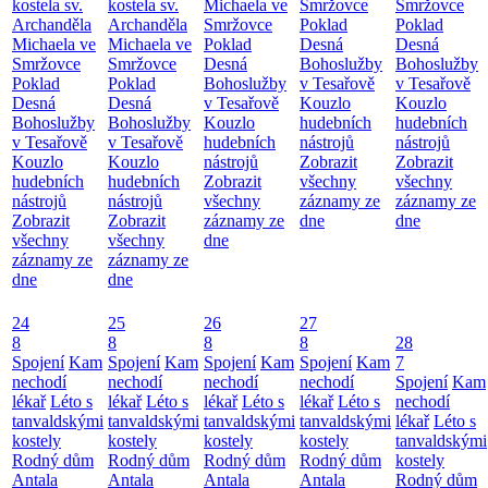
kostela sv.
kostela sv.
Michaela ve
Smržovce
Smržovce
Archanděla
Archanděla
Smržovce
Poklad
Poklad
Michaela ve
Michaela ve
Poklad
Desná
Desná
Smržovce
Smržovce
Desná
Bohoslužby
Bohoslužby
Poklad
Poklad
Bohoslužby
v Tesařově
v Tesařově
Desná
Desná
v Tesařově
Kouzlo
Kouzlo
Bohoslužby
Bohoslužby
Kouzlo
hudebních
hudebních
v Tesařově
v Tesařově
hudebních
nástrojů
nástrojů
Kouzlo
Kouzlo
nástrojů
Zobrazit
Zobrazit
hudebních
hudebních
Zobrazit
všechny
všechny
nástrojů
nástrojů
všechny
záznamy ze
záznamy ze
Zobrazit
Zobrazit
záznamy ze
dne
dne
všechny
všechny
dne
záznamy ze
záznamy ze
dne
dne
24
25
26
27
8
8
8
8
28
Spojení
Kam
Spojení
Kam
Spojení
Kam
Spojení
Kam
7
nechodí
nechodí
nechodí
nechodí
Spojení
Kam
lékař
Léto s
lékař
Léto s
lékař
Léto s
lékař
Léto s
nechodí
tanvaldskými
tanvaldskými
tanvaldskými
tanvaldskými
lékař
Léto s
kostely
kostely
kostely
kostely
tanvaldskými
Rodný dům
Rodný dům
Rodný dům
Rodný dům
kostely
Antala
Antala
Antala
Antala
Rodný dům