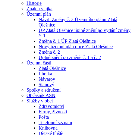
Historie
Znak a vlajka
Územní plán
Návrh Změny č. 2 Územního plánu Zlatá
Olešnice
ÚP Zlatá Olešnice úplné znění po vydání změny
č. 1
Změna č. 1 ÚP Zlatá Olešnice
Nový územní plán obce Zlatá Olešnice
Změna č. 2
Úplné znění po změně č. 1 a č. 2
Územní části
Zlatá Olešnice
Lhotka
Návarov
Stanový
Spolky a sdružení
Občasník ASN
Služby v obci
Zdravotnictví
Firmy, živnosti
Pošta
Telefonní seznam
Knihovna
Dětské hřiště