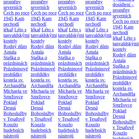
proměny
proměny
proměny
proměny
dosídlení –
severních
severních
severních
severních
proměny
Čech po roce
Čech po roce
Čech po roce
Čech po roce
severních
1945
Kam
1945
Kam
1945
Kam
1945
Kam
Čech po roce
nechodí
nechodí
nechodí
nechodí
1945
Kam
lékař
Léto s
lékař
Léto s
lékař
Léto s
lékař
Léto s
nechodí
tanvaldskými
tanvaldskými
tanvaldskými
tanvaldskými
lékař
Léto s
kostely
kostely
kostely
kostely
tanvaldskými
Rodný dům
Rodný dům
Rodný dům
Rodný dům
kostely
Antala
Antala
Antala
Antala
Rodný dům
Staška o
Staška o
Staška o
Staška o
Antala
prázdninách
prázdninách
prázdninách
prázdninách
Staška o
Prázdninové
Prázdninové
Prázdninové
Prázdninové
prázdninách
prohlídky
prohlídky
prohlídky
prohlídky
Prázdninové
kostela sv.
kostela sv.
kostela sv.
kostela sv.
prohlídky
Archanděla
Archanděla
Archanděla
Archanděla
kostela sv.
Michaela ve
Michaela ve
Michaela ve
Michaela ve
Archanděla
Smržovce
Smržovce
Smržovce
Smržovce
Michaela ve
Poklad
Poklad
Poklad
Poklad
Smržovce
Desná
Desná
Desná
Desná
Poklad
Bohoslužby
Bohoslužby
Bohoslužby
Bohoslužby
Desná
v Tesařově
v Tesařově
v Tesařově
v Tesařově
Bohoslužby
Kouzlo
Kouzlo
Kouzlo
Kouzlo
v Tesařově
hudebních
hudebních
hudebních
hudebních
Kouzlo
nástrojů
nástrojů
nástrojů
nástrojů
hudebních