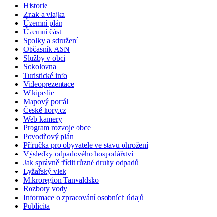
Historie
Znak a vlajka
Územní plán
Územní části
Spolky a sdružení
Občasník ASN
Služby v obci
Sokolovna
Turistické info
Videoprezentace
Wikipedie
Mapový portál
České hory.cz
Web kamery
Program rozvoje obce
Povodňový plán
Příručka pro obyvatele ve stavu ohrožení
Výsledky odpadového hospodářství
Jak správně třídit různé druhy odpadů
Lyžařský vlek
Mikroregion Tanvaldsko
Rozbory vody
Informace o zpracování osobních údajů
Publicita