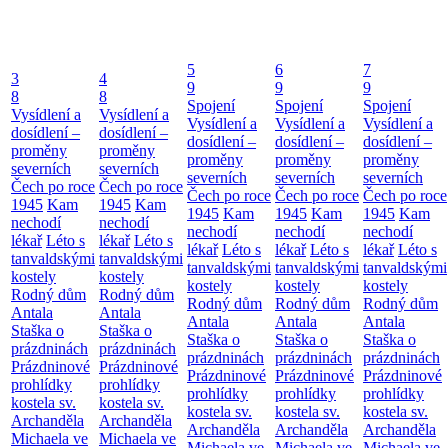
5
6
7
3
4
9
9
9
8
8
Spojení
Spojení
Spojení
Vysídlení a
Vysídlení a
Vysídlení a
Vysídlení a
Vysídlení a
dosídlení –
dosídlení –
dosídlení –
dosídlení –
dosídlení –
proměny
proměny
proměny
proměny
proměny
severních
severních
severních
severních
severních
Čech po roce
Čech po roce
Čech po roce
Čech po roce
Čech po roce
1945
Kam
1945
Kam
1945
Kam
1945
Kam
1945
Kam
nechodí
nechodí
nechodí
nechodí
nechodí
lékař
Léto s
lékař
Léto s
lékař
Léto s
lékař
Léto s
lékař
Léto s
tanvaldskými
tanvaldskými
tanvaldskými
tanvaldskými
tanvaldskými
kostely
kostely
kostely
kostely
kostely
Rodný dům
Rodný dům
Rodný dům
Rodný dům
Rodný dům
Antala
Antala
Antala
Antala
Antala
Staška o
Staška o
Staška o
Staška o
Staška o
prázdninách
prázdninách
prázdninách
prázdninách
prázdninách
Prázdninové
Prázdninové
Prázdninové
Prázdninové
Prázdninové
prohlídky
prohlídky
prohlídky
prohlídky
prohlídky
kostela sv.
kostela sv.
kostela sv.
kostela sv.
kostela sv.
Archanděla
Archanděla
Archanděla
Archanděla
Archanděla
Michaela ve
Michaela ve
Michaela ve
Michaela ve
Michaela ve