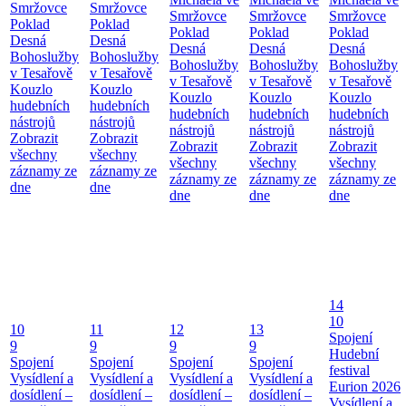
Smržovce
Smržovce
Smržovce
Smržovce
Smržovce
Poklad
Poklad
Poklad
Poklad
Poklad
Desná
Desná
Desná
Desná
Desná
Bohoslužby
Bohoslužby
Bohoslužby
Bohoslužby
Bohoslužby
v Tesařově
v Tesařově
v Tesařově
v Tesařově
v Tesařově
Kouzlo
Kouzlo
Kouzlo
Kouzlo
Kouzlo
hudebních
hudebních
hudebních
hudebních
hudebních
nástrojů
nástrojů
nástrojů
nástrojů
nástrojů
Zobrazit
Zobrazit
Zobrazit
Zobrazit
Zobrazit
všechny
všechny
všechny
všechny
všechny
záznamy ze
záznamy ze
záznamy ze
záznamy ze
záznamy ze
dne
dne
dne
dne
dne
14
10
10
11
12
13
Spojení
9
9
9
9
Hudební
Spojení
Spojení
Spojení
Spojení
festival
Vysídlení a
Vysídlení a
Vysídlení a
Vysídlení a
Eurion 2026
dosídlení –
dosídlení –
dosídlení –
dosídlení –
Vysídlení a