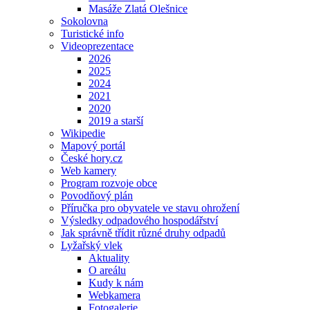
Masáže Zlatá Olešnice
Sokolovna
Turistické info
Videoprezentace
2026
2025
2024
2021
2020
2019 a starší
Wikipedie
Mapový portál
České hory.cz
Web kamery
Program rozvoje obce
Povodňový plán
Příručka pro obyvatele ve stavu ohrožení
Výsledky odpadového hospodářství
Jak správně třídit různé druhy odpadů
Lyžařský vlek
Aktuality
O areálu
Kudy k nám
Webkamera
Fotogalerie