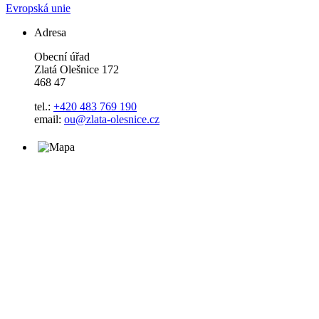
Evropská unie
Adresa
Obecní úřad
Zlatá Olešnice 172
468 47
tel.:
+420 483 769 190
email:
ou@zlata-olesnice.cz