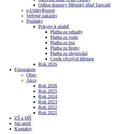
Odbor dopravy Městský úřad Tanvald
e-UtilityReport
Veřejné zakázky
Poplatky
Pokyny k platbě
Platba za odpady
Platba za vodu
Platba za psa
Platba za hroby
Platba za ubytování
Ceník věcných břemen
Rok 2026
Fotogalerie
Obec
Akce
Rok 2026
Rok 2025
Rok 2024
Rok 2023
Rok 2022
Rok 2021
ZŠ a MŠ
Ski areál
Kontakty