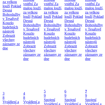
za velkou
vnitřní
Za
vnitřní
Za
vnitřní
Za
vnitřní
Za
louží
Poklad
malou louží,
malou louží,
malou louží,
malou louží,
Desná
za velkou
za velkou
za velkou
za velkou
Bohoslužby
louží
Poklad
louží
Poklad
louží
Poklad
louží
Poklad
v Tesařově
Desná
Desná
Desná
Desná
Kouzlo
Bohoslužby
Bohoslužby
Bohoslužby
Bohoslužby
hudebních
v Tesařově
v Tesařově
v Tesařově
v Tesařově
nástrojů
Kouzlo
Kouzlo
Kouzlo
Kouzlo
Zobrazit
hudebních
hudebních
hudebních
hudebních
všechny
nástrojů
nástrojů
nástrojů
nástrojů
záznamy ze
Zobrazit
Zobrazit
Zobrazit
Zobrazit
dne
všechny
všechny
všechny
všechny
záznamy ze
záznamy ze
záznamy ze
záznamy ze
dne
dne
dne
dne
5
6
7
3
4
9
9
9
8
8
Spojení
Spojení
Spojení
Vysídlení a
Vysídlení a
Vysídlení a
Vysídlení a
Vysídlení a