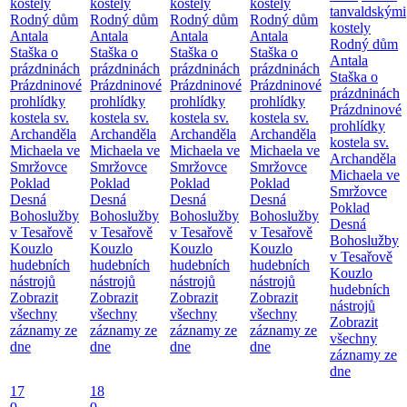
kostely
kostely
kostely
kostely
tanvaldskými
Rodný dům
Rodný dům
Rodný dům
Rodný dům
kostely
Antala
Antala
Antala
Antala
Rodný dům
Staška o
Staška o
Staška o
Staška o
Antala
prázdninách
prázdninách
prázdninách
prázdninách
Staška o
Prázdninové
Prázdninové
Prázdninové
Prázdninové
prázdninách
prohlídky
prohlídky
prohlídky
prohlídky
Prázdninové
kostela sv.
kostela sv.
kostela sv.
kostela sv.
prohlídky
Archanděla
Archanděla
Archanděla
Archanděla
kostela sv.
Michaela ve
Michaela ve
Michaela ve
Michaela ve
Archanděla
Smržovce
Smržovce
Smržovce
Smržovce
Michaela ve
Poklad
Poklad
Poklad
Poklad
Smržovce
Desná
Desná
Desná
Desná
Poklad
Bohoslužby
Bohoslužby
Bohoslužby
Bohoslužby
Desná
v Tesařově
v Tesařově
v Tesařově
v Tesařově
Bohoslužby
Kouzlo
Kouzlo
Kouzlo
Kouzlo
v Tesařově
hudebních
hudebních
hudebních
hudebních
Kouzlo
nástrojů
nástrojů
nástrojů
nástrojů
hudebních
Zobrazit
Zobrazit
Zobrazit
Zobrazit
nástrojů
všechny
všechny
všechny
všechny
Zobrazit
záznamy ze
záznamy ze
záznamy ze
záznamy ze
všechny
dne
dne
dne
dne
záznamy ze
dne
17
18