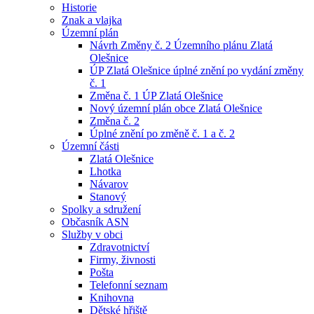
Historie
Znak a vlajka
Územní plán
Návrh Změny č. 2 Územního plánu Zlatá
Olešnice
ÚP Zlatá Olešnice úplné znění po vydání změny
č. 1
Změna č. 1 ÚP Zlatá Olešnice
Nový územní plán obce Zlatá Olešnice
Změna č. 2
Úplné znění po změně č. 1 a č. 2
Územní části
Zlatá Olešnice
Lhotka
Návarov
Stanový
Spolky a sdružení
Občasník ASN
Služby v obci
Zdravotnictví
Firmy, živnosti
Pošta
Telefonní seznam
Knihovna
Dětské hřiště