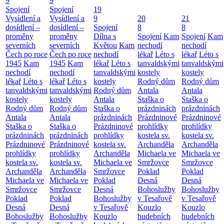
9
9
Spojení
Spojení
19
Vysídlení a
Vysídlení a
9
20
21
dosídlení –
dosídlení –
Spojení
8
8
proměny
proměny
Dílna s
Spojení
Kam
Spojení
Kam
severních
severních
Květou
Kam
nechodí
nechodí
Čech po roce
Čech po roce
nechodí
lékař
Léto s
lékař
Léto s
1945
Kam
1945
Kam
lékař
Léto s
tanvaldskými
tanvaldskými
nechodí
nechodí
tanvaldskými
kostely
kostely
lékař
Léto s
lékař
Léto s
kostely
Rodný dům
Rodný dům
tanvaldskými
tanvaldskými
Rodný dům
Antala
Antala
kostely
kostely
Antala
Staška o
Staška o
Rodný dům
Rodný dům
Staška o
prázdninách
prázdninách
Antala
Antala
prázdninách
Prázdninové
Prázdninové
Staška o
Staška o
Prázdninové
prohlídky
prohlídky
prázdninách
prázdninách
prohlídky
kostela sv.
kostela sv.
Prázdninové
Prázdninové
kostela sv.
Archanděla
Archanděla
prohlídky
prohlídky
Archanděla
Michaela ve
Michaela ve
kostela sv.
kostela sv.
Michaela ve
Smržovce
Smržovce
Archanděla
Archanděla
Smržovce
Poklad
Poklad
Michaela ve
Michaela ve
Poklad
Desná
Desná
Smržovce
Smržovce
Desná
Bohoslužby
Bohoslužby
Poklad
Poklad
Bohoslužby
v Tesařově
v Tesařově
Desná
Desná
v Tesařově
Kouzlo
Kouzlo
Bohoslužby
Bohoslužby
Kouzlo
hudebních
hudebních