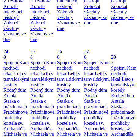
v Tesařově
v Tesařově
hudebních
nástrojů
nástrojů
Kouzlo
Kouzlo
nástrojů
Zobrazit
Zobrazit
hudebních
hudebních
Zobrazit
všechny
všechny
nástrojů
nástrojů
všechny
záznamy ze
záznamy ze
Zobrazit
Zobrazit
záznamy ze
dne
dne
všechny
všechny
dne
záznamy ze
záznamy ze
dne
dne
24
25
26
27
8
8
8
8
28
Spojení
Kam
Spojení
Kam
Spojení
Kam
Spojení
Kam
7
nechodí
nechodí
nechodí
nechodí
Spojení
Kam
lékař
Léto s
lékař
Léto s
lékař
Léto s
lékař
Léto s
nechodí
tanvaldskými
tanvaldskými
tanvaldskými
tanvaldskými
lékař
Léto s
kostely
kostely
kostely
kostely
tanvaldskými
Rodný dům
Rodný dům
Rodný dům
Rodný dům
kostely
Antala
Antala
Antala
Antala
Rodný dům
Staška o
Staška o
Staška o
Staška o
Antala
prázdninách
prázdninách
prázdninách
prázdninách
Staška o
Prázdninové
Prázdninové
Prázdninové
Prázdninové
prázdninách
prohlídky
prohlídky
prohlídky
prohlídky
Prázdninové
kostela sv.
kostela sv.
kostela sv.
kostela sv.
prohlídky
Archanděla
Archanděla
Archanděla
Archanděla
kostela sv.
Michaela ve
Michaela ve
Michaela ve
Michaela ve
Archanděla