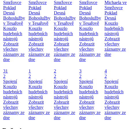
Smržovce
Smržovce
Smržovce
Smržovce
Michaela ve
Poklad
Poklad
Poklad
Poklad
Smržovce
Desná
Desná
Desná
Desná
Poklad
Bohoslužby
Bohoslužby
Bohoslužby
Bohoslužby
Desná
v Tesařově
v Tesařově
v Tesařově
v Tesařově
Kouzlo
Kouzlo
Kouzlo
Kouzlo
Kouzlo
hudebních
hudebních
hudebních
hudebních
hudebních
nástrojů
nástrojů
nástrojů
nástrojů
nástrojů
Zobrazit
Zobrazit
Zobrazit
Zobrazit
Zobrazit
všechny
všechny
všechny
všechny
všechny
záznamy ze
záznamy ze
záznamy ze
záznamy ze
záznamy ze
dne
dne
dne
dne
dne
31
1
2
3
4
2
2
2
2
2
Spojení
Spojení
Spojení
Spojení
Spojení
Kouzlo
Kouzlo
Kouzlo
Kouzlo
Kouzlo
hudebních
hudebních
hudebních
hudebních
hudebních
nástrojů
nástrojů
nástrojů
nástrojů
nástrojů
Zobrazit
Zobrazit
Zobrazit
Zobrazit
Zobrazit
všechny
všechny
všechny
všechny
všechny
záznamy ze
záznamy ze
záznamy ze
záznamy ze
záznamy ze
dne
dne
dne
dne
dne