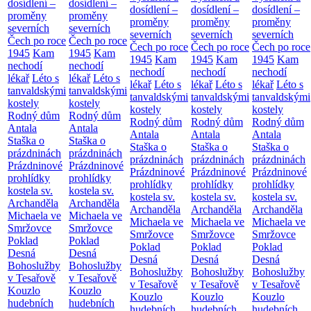
dosídlení –
dosídlení –
dosídlení –
dosídlení –
dosídlení –
proměny
proměny
proměny
proměny
proměny
severních
severních
severních
severních
severních
Čech po roce
Čech po roce
Čech po roce
Čech po roce
Čech po roce
1945
Kam
1945
Kam
1945
Kam
1945
Kam
1945
Kam
nechodí
nechodí
nechodí
nechodí
nechodí
lékař
Léto s
lékař
Léto s
lékař
Léto s
lékař
Léto s
lékař
Léto s
tanvaldskými
tanvaldskými
tanvaldskými
tanvaldskými
tanvaldskými
kostely
kostely
kostely
kostely
kostely
Rodný dům
Rodný dům
Rodný dům
Rodný dům
Rodný dům
Antala
Antala
Antala
Antala
Antala
Staška o
Staška o
Staška o
Staška o
Staška o
prázdninách
prázdninách
prázdninách
prázdninách
prázdninách
Prázdninové
Prázdninové
Prázdninové
Prázdninové
Prázdninové
prohlídky
prohlídky
prohlídky
prohlídky
prohlídky
kostela sv.
kostela sv.
kostela sv.
kostela sv.
kostela sv.
Archanděla
Archanděla
Archanděla
Archanděla
Archanděla
Michaela ve
Michaela ve
Michaela ve
Michaela ve
Michaela ve
Smržovce
Smržovce
Smržovce
Smržovce
Smržovce
Poklad
Poklad
Poklad
Poklad
Poklad
Desná
Desná
Desná
Desná
Desná
Bohoslužby
Bohoslužby
Bohoslužby
Bohoslužby
Bohoslužby
v Tesařově
v Tesařově
v Tesařově
v Tesařově
v Tesařově
Kouzlo
Kouzlo
Kouzlo
Kouzlo
Kouzlo
hudebních
hudebních
hudebních
hudebních
hudebních