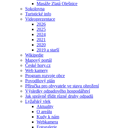
Masáže Zlatá Olešnice
Sokolovna
Turistické info
Videoprezentace
2026
2025
2024
2021
2020
2019 a starší
Wikipedie
Mapový portál
České hory.cz
Web kamery
Program rozvoje obce
Povodňový plán
Příručka pro obyvatele ve stavu ohrožení
Výsledky odpadového hospodářství
Jak správně třídit různé druhy odpadů
Lyžařský vlek
Aktuality
O areálu
Kudy k nám
Webkamera
Fotogalerie