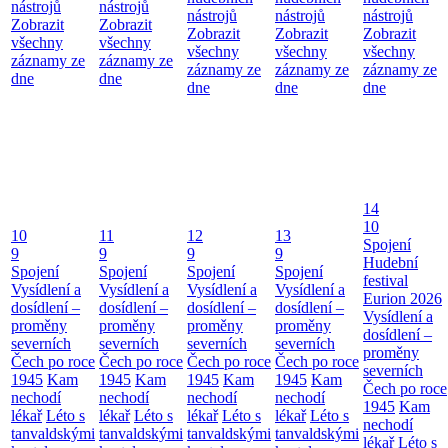
nástrojů
nástrojů
nástrojů
nástrojů
nástrojů
Zobrazit
Zobrazit
Zobrazit
Zobrazit
Zobrazit
všechny
všechny
všechny
všechny
všechny
záznamy ze
záznamy ze
záznamy ze
záznamy ze
záznamy ze
dne
dne
dne
dne
dne
14
10
10
11
12
13
Spojení
9
9
9
9
Hudební
Spojení
Spojení
Spojení
Spojení
festival
Vysídlení a
Vysídlení a
Vysídlení a
Vysídlení a
Eurion 2026
dosídlení –
dosídlení –
dosídlení –
dosídlení –
Vysídlení a
proměny
proměny
proměny
proměny
dosídlení –
severních
severních
severních
severních
proměny
Čech po roce
Čech po roce
Čech po roce
Čech po roce
severních
1945
Kam
1945
Kam
1945
Kam
1945
Kam
Čech po roce
nechodí
nechodí
nechodí
nechodí
1945
Kam
lékař
Léto s
lékař
Léto s
lékař
Léto s
lékař
Léto s
nechodí
tanvaldskými
tanvaldskými
tanvaldskými
tanvaldskými
lékař
Léto s