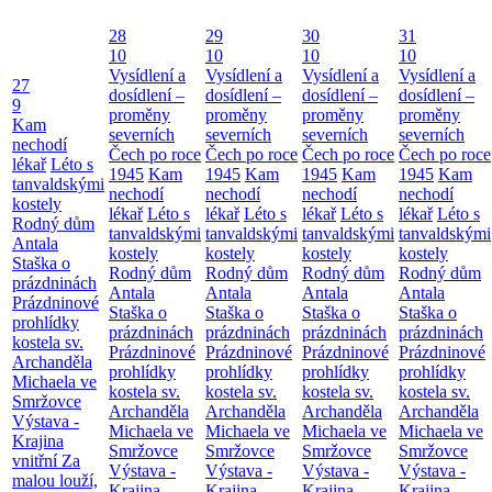
28
29
30
31
10
10
10
10
Vysídlení a
Vysídlení a
Vysídlení a
Vysídlení a
27
dosídlení –
dosídlení –
dosídlení –
dosídlení –
9
proměny
proměny
proměny
proměny
Kam
severních
severních
severních
severních
nechodí
Čech po roce
Čech po roce
Čech po roce
Čech po roce
lékař
Léto s
1945
Kam
1945
Kam
1945
Kam
1945
Kam
tanvaldskými
nechodí
nechodí
nechodí
nechodí
kostely
lékař
Léto s
lékař
Léto s
lékař
Léto s
lékař
Léto s
Rodný dům
tanvaldskými
tanvaldskými
tanvaldskými
tanvaldskými
Antala
kostely
kostely
kostely
kostely
Staška o
Rodný dům
Rodný dům
Rodný dům
Rodný dům
prázdninách
Antala
Antala
Antala
Antala
Prázdninové
Staška o
Staška o
Staška o
Staška o
prohlídky
prázdninách
prázdninách
prázdninách
prázdninách
kostela sv.
Prázdninové
Prázdninové
Prázdninové
Prázdninové
Archanděla
prohlídky
prohlídky
prohlídky
prohlídky
Michaela ve
kostela sv.
kostela sv.
kostela sv.
kostela sv.
Smržovce
Archanděla
Archanděla
Archanděla
Archanděla
Výstava -
Michaela ve
Michaela ve
Michaela ve
Michaela ve
Krajina
Smržovce
Smržovce
Smržovce
Smržovce
vnitřní
Za
Výstava -
Výstava -
Výstava -
Výstava -
malou louží,
Krajina
Krajina
Krajina
Krajina