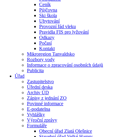
Ceník
Půjčovna
Ski škola
Ubytování
Provozní řád vleku
Pravidla FIS pro lyžování
Odkazy
Počasí
Kontakt
Mikroregion Tanvaldsko
Rozbory vody
Informace o zpracování osobních údajů
Publicita
Úřad
Zastupitelstvo
Úřední deska
Archiv ÚD
Zápisy z jednání ZO
Povinné informace
E-podatelna
Vyhlášky
Výroční zprávy
Formuláře
Obecní úřad Zlatá Olešnice
Stavební úřad Velké Hamry