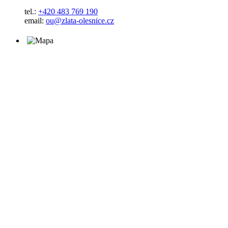
tel.:
+420 483 769 190
email:
ou@zlata-olesnice.cz